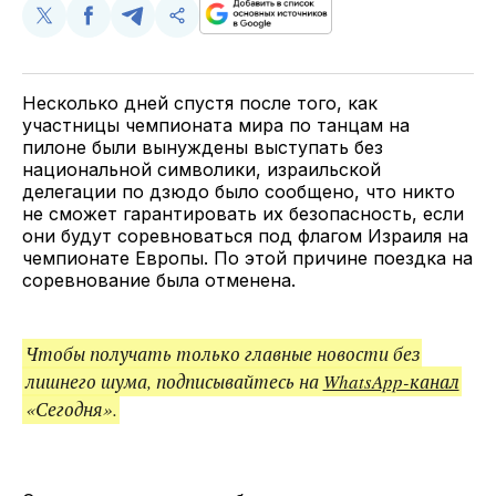
Поделиться
Поделиться
Поделиться
Скопируйте
у
в
в
и
Twitter
Facebook
Telegram
поделитесь
ссылкой
Несколько дней спустя после того, как
участницы чемпионата мира по танцам на
пилоне были вынуждены выступать без
национальной символики, израильской
делегации по дзюдо было сообщено, что никто
не сможет гарантировать их безопасность, если
они будут соревноваться под флагом Израиля на
чемпионате Европы. По этой причине поездка на
соревнование была отменена.
Чтобы получать только главные новости без
лишнего шума, подписывайтесь на
WhatsApp-канал
«Сегодня».