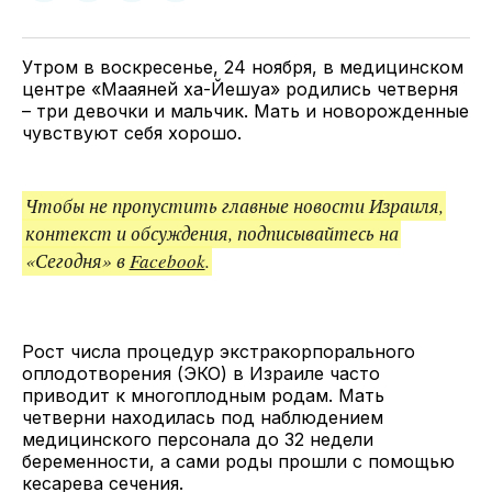
у
в
в
и
Twitter
Facebook
Telegram
поделитесь
ссылкой
Утром в воскресенье, 24 ноября, в медицинском
центре «Мааяней ха-Йешуа» родились четверня
– три девочки и мальчик. Мать и новорожденные
чувствуют себя хорошо.
Чтобы не пропустить главные новости Израиля,
контекст и обсуждения, подписывайтесь на
«Сегодня» в
Facebook
.
Рост числа процедур экстракорпорального
оплодотворения (ЭКО) в Израиле часто
приводит к многоплодным родам. Мать
четверни находилась под наблюдением
медицинского персонала до 32 недели
беременности, а сами роды прошли с помощью
кесарева сечения.