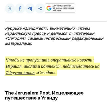
Поделиться
Поделиться
Поделиться
Скопируйте
у
в
в
и
Twitter
Facebook
Telegram
поделитесь
ссылкой
Рубрика «Дайджест»: внимательно читаем
израильскую прессу и делимся с читателями
«Сегодня» самыми интересными редакционными
материалами.
Чтобы не пропустить оперативные новости
Израиля, анализ и контекст, подписывайтесь на
Telegram-канал
«Сегодня».
The Jerusalem Post. Исцеляющее
путешествие в Уганду