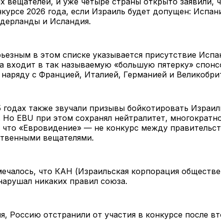
 вещателей, и уже четыре страны открыто заявили, ч
нкурсе 2026 года, если Израиль будет допущен: Испан
идерланды и Исландия.
ьезным в этом списке указывается присутствие Испа
а входит в так называемую «большую пятерку» спон
наряду с Францией, Италией, Германией и Великобри
5 годах также звучали призывы бойкотировать Израил
. Но EBU при этом сохранял нейтралитет, многократн
 что «Евровидение» — не конкурс между правительст
твенными вещателями.
ечалось, что КАН (Израильская корпорация обществ
нарушал никаких правил союза.
я, Россию отстранили от участия в конкурсе после в