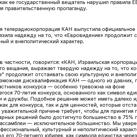
 как ее государственный вещатель нарушил правила E
яя правительственную пропаганду.
я телерадиокорпорация КАН выпустила официальное з
зила надежду на то, что «Евровидение» продолжит 
ный и внеполитический характер.
 в частности, говорится: «КАН, Израильская корпорац
о вещания, выражает твердую надежду на то, что ко
е” продолжит отстаивать свою культурную и внепол
озможная дисквалификация КАН — одного из давних, 
астников конкурса — особенно тревожна на фоне
ося 70-летия конкурса, основанного как символ еди
и и дружбы. Подобное решение может иметь далеко 
как для конкурса, так и для ценностей, которые отста
 уважительной причине требует, чтобы для принятия
арных решений было достигнуто большинство в 75% 
 ассамблеи — исключительное большинство. Мы увере
фессиональный, культурный и неполитический характ
од его 70-летнего юбилея, как символа единства через