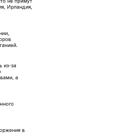
то не примут
ия, Ирландия,
нии,
соров
танией.
ь из-за
о
вами, а
енного
торжения в