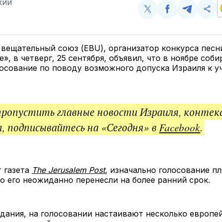
КИЙ
Поделиться
Поделиться
Поделит
Ско
у
в
в
и
Twitter
Facebook
Telegram
под
ссы
вещательный союз (EBU), организатор конкурса песн
», в четверг, 25 сентября, объявил, что в ноябре соби
осование по поводу возможного допуска Израиля к у
пропустить главные новости Израиля, контек
, подписывайтесь на «Сегодня» в
Facebook
.
 газета
The Jerusalem Post
, изначально голосование п
но его неожиданно перенесли на более ранний срок.
дания, на голосовании настаивают несколько европе