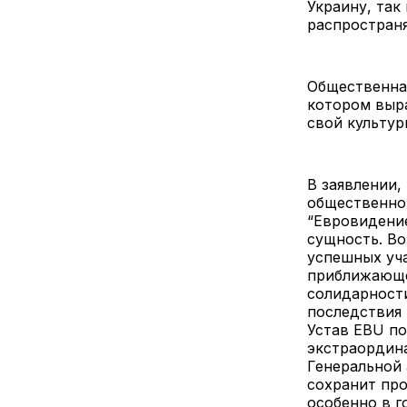
Украину, так
распростран
Общественна
котором выра
свой культур
В заявлении,
общественног
“Евровидени
сущность. В
успешных уч
приближающег
солидарност
последствия 
Устав EBU по
экстраордин
Генеральной
сохранит про
особенно в г