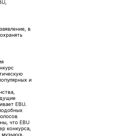
BU,
аявление, в
сохранять
ия
нкурс
итическую
популярных и
нства,
идущие
ивает EBU.
 подобных
голосов
ны, что EBU
ер конкурса,
 музыку».