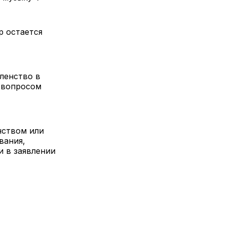
ор остается
ленство в
с вопросом
нством или
вания,
и в заявлении