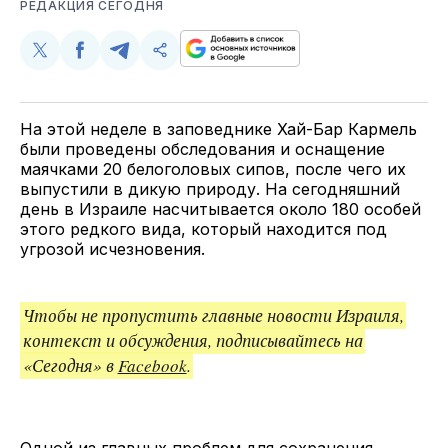
РЕДАКЦИЯ СЕГОДНЯ
Поделиться
Поделиться
Поделиться
Скопируйте
у
в
в
и
Twitter
Facebook
Telegram
поделитесь
ссылкой
На этой неделе в заповеднике Хай-Бар Кармель
были проведены обследования и оснащение
маячками 20 белоголовых сипов, после чего их
выпустили в дикую природу. На сегодняшний
день в Израиле насчитывается около 180 особей
этого редкого вида, который находится под
угрозой исчезновения.
Чтобы не пропустить главные новости Израиля,
контекст и обсуждения, подписывайтесь на
«Сегодня» в
Facebook
.
Одной из главных проблем для сохранения