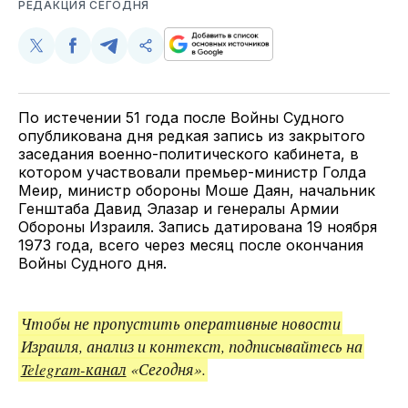
РЕДАКЦИЯ СЕГОДНЯ
Поделиться
Поделиться
Поделиться
Скопируйте
у
в
в
и
Twitter
Facebook
Telegram
поделитесь
ссылкой
По истечении 51 года после Войны Судного
опубликована дня редкая запись из закрытого
заседания военно-политического кабинета, в
котором участвовали премьер-министр Голда
Меир, министр обороны Моше Даян, начальник
Генштаба Давид Элазар и генералы Армии
Обороны Израиля. Запись датирована 19 ноября
1973 года, всего через месяц после окончания
Войны Судного дня.
Чтобы не пропустить оперативные новости
Израиля, анализ и контекст, подписывайтесь на
Telegram-канал
«Сегодня».