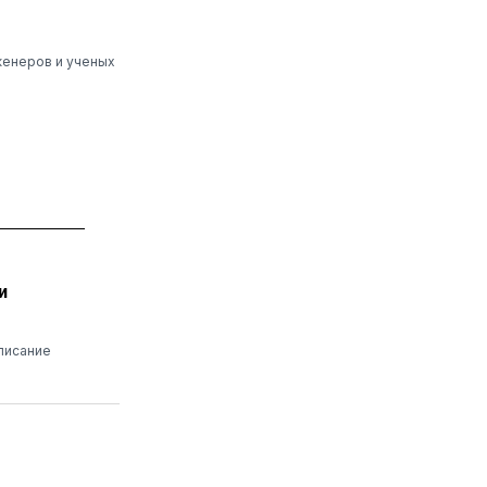
женеров и ученых
и
писание