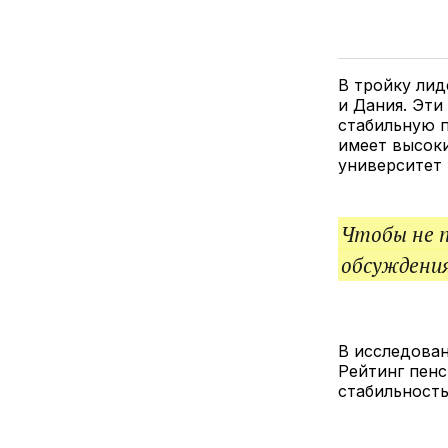
В тройку ли
и Дания. Эти
стабильную п
имеет высоки
университет
Чтобы не 
обсуждения
В исследован
Рейтинг пенс
стабильность