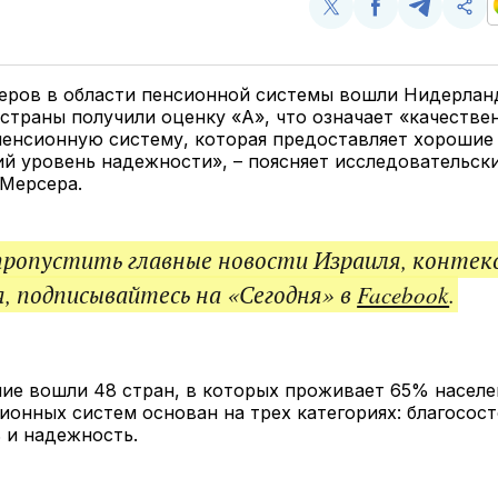
Поделиться
Поделиться
Поделит
Ско
у
в
в
и
Twitter
Facebook
Telegram
под
ссы
деров в области пенсионной системы вошли Нидерлан
 страны получили оценку «А», что означает «качестве
енсионную систему, которая предоставляет хорошие 
й уровень надежности», – поясняет исследовательск
 Мерсера.
пропустить главные новости Израиля, контек
, подписывайтесь на «Сегодня» в
Facebook
.
ие вошли 48 стран, в которых проживает 65% населе
ионных систем основан на трех категориях: благосост
 и надежность.