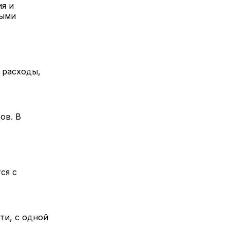
ия и
ными
 расходы,
ов. В
ся с
ти, с одной