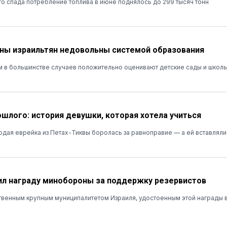
о спада потребление топлива в июне поднялось до 299 тысяч тонн
ны израильтян недовольны системой образования
м в большинстве случаев положительно оценивают детские сады и школы
ошлого: история девушки, которая хотела учиться
лодая еврейка из Петах-Тиквы боролась за равноправие — а ей вставляли
л награду минобороны за поддержку резервистов
твенным крупным муниципалитетом Израиля, удостоенным этой награды в