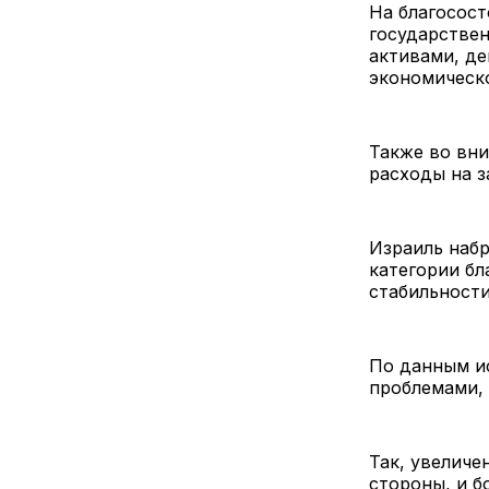
На благосост
государстве
активами, д
экономическ
Также во вн
расходы на з
Израиль набр
категории бл
стабильности 
По данным и
проблемами, 
Так, увелич
стороны, и б