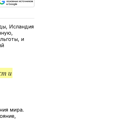
ься
пируйте
елитесь
лкой
ды, Исландия
нную,
льготы, и
ий
ст и
ния мира.
ояние,