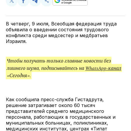
Поделиться
Поделиться
Поделиться
Скопируйте
у
в
в
и
Twitter
Facebook
Telegram
поделитесь
ссылкой
В четверг, 9 июля, Всеобщая федерация труда
объявила о введении состояния трудового
конфликта среди медсестер и медбратьев
Израиля.
Чтобы получать только главные новости без
лишнего шума, подписывайтесь на
WhatsApp-канал
«Сегодня».
Как сообщила пресс-служба Гистадрута,
решение затрагивает около 60 тысяч
представителей среднего медицинского
персонала, работающих в государственных и
муниципальных больницах, поликлиниках,
медицинских институтах, центрах «Типат