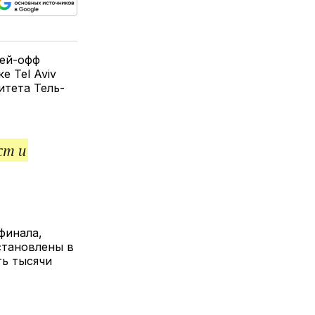
ься
пируйте
елитесь
лкой
лей-офф
е Tel Aviv
итета Тель-
ст и
финала,
становлены в
ть тысячи