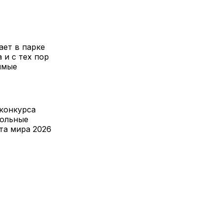
ает в парке
 и с тех пор
ямые
конкурса
больные
та мира 2026