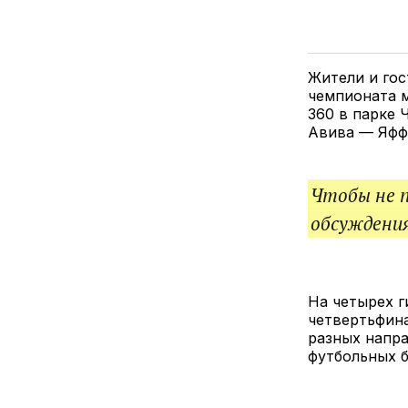
Жители и гос
чемпионата м
360 в парке 
Авива — Яффо
Чтобы не 
обсуждения
На четырех г
четвертьфина
разных напра
футбольных 