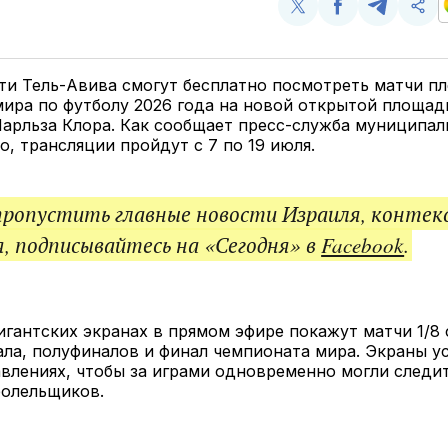
Поделиться
Поделиться
Поделит
Ско
у
в
в
и
Twitter
Facebook
Telegram
под
ссы
ти Тель-Авива смогут бесплатно посмотреть матчи п
ира по футболу 2026 года на новой открытой площадк
Чарльза Клора. Как сообщает пресс-служба муниципал
, трансляции пройдут с 7 по 19 июля.
пропустить главные новости Израиля, контек
, подписывайтесь на «Сегодня» в
Facebook
.
игантских экранах в прямом эфире покажут матчи 1/8 
ла, полуфиналов и финал чемпионата мира. Экраны у
влениях, чтобы за играми одновременно могли следи
болельщиков.