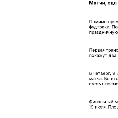
Матчи, еда
Помимо прямы
фудтраки. П
праздничную
Первая транс
покажут два 
В четверг, 9
матча. Во вто
смогут посмо
Финальный ма
19 июля. Пло