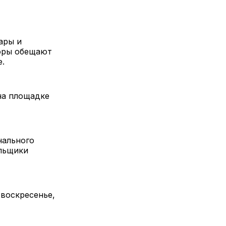
ары и
торы обещают
.
 на площадке
нального
ельщики
 воскресенье,