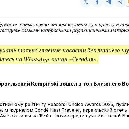
Поделиться
Поделиться
Поделит
Ско
у
в
в
и
Twitter
Facebook
Telegram
под
ссы
джест»: внимательно читаем израильскую прессу и дел
«Сегодня» самыми интересными редакционными матери
чать только главные новости без лишнего шу
йтесь на
WhatsApp-канал
«Сегодня».
Израильский Kempinski вошел в топ Ближнего В
стижному рейтингу Readers' Choice Awards 2025, пуб
м журналом Condé Nast Traveler, израильский отель 
l Aviv оказался на 15-й строчке среди лучших отелей Б