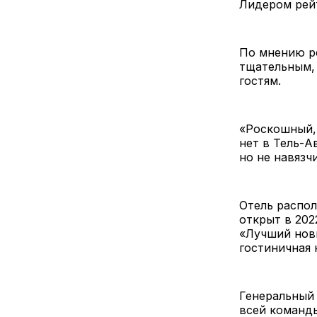
Лидером рейти
По мнению ре
тщательным,
гостям.
«Роскошный,
нет в Тель-А
но не навязч
Отель распол
открыт в 202
«Лучший новы
гостиничная 
Генеральный 
всей команды