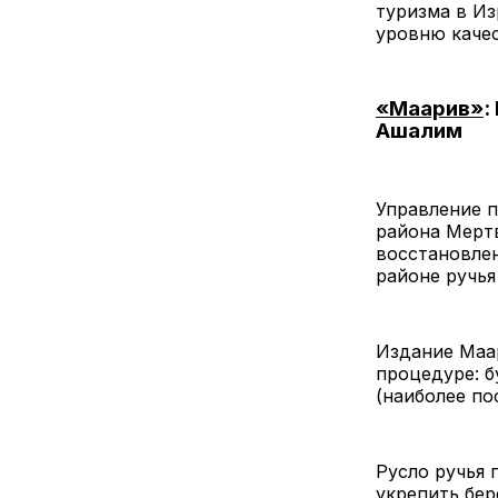
туризма в Из
уровню качес
«Маарив»
:
Ашалим
Управление 
района Мерт
восстановле
районе ручья
Издание Маар
процедуре: б
(наиболее по
Русло ручья 
укрепить бер