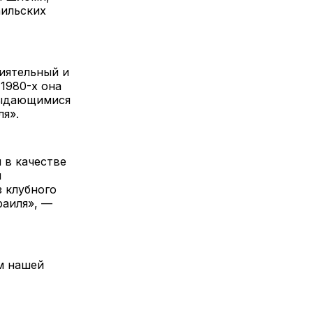
аильских
иятельный и
1980-х она
 выдающимися
я».
 в качестве
и
з клубного
раиля», —
м нашей