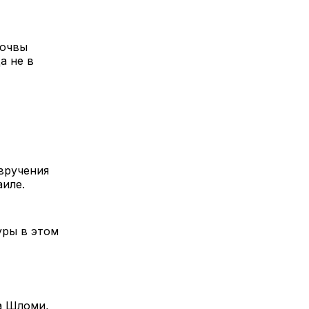
почвы
а не в
 вручения
иле.
уры в этом
а Шломи,