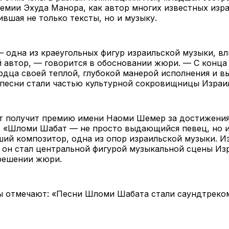
емии Эхуда Манора, как автор многих известных изр
ившая не только тексты, но и музыку.
 одна из краеугольных фигур израильской музыки, вл
 автор, — говорится в обосновании жюри. — С конца 
рдца своей теплой, глубокой манерой исполнения и
 песни стали частью культурной сокровищницы Израил
 получит премию имени Наоми Шемер за достижения
. «Шломи Шабат — не просто выдающийся певец, но 
ий композитор, одна из опор израильской музыки. И
 он стал центральной фигурой музыкальной сцены Из
 решении жюри.
ы отмечают: «Песни Шломи Шабата стали саундтреко