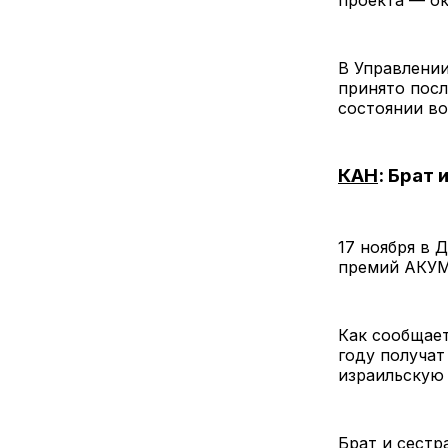
проекта — ок
В Управлении
принято посл
состоянии во
КАН
: Брат
17 ноября в 
премий АКУМ
Как сообщает
году получа
израильскую 
Брат и сестр