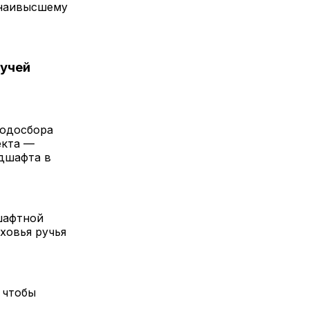
 наивысшему
ручей
водосбора
екта —
дшафта в
шафтной
ховья ручья
 чтобы