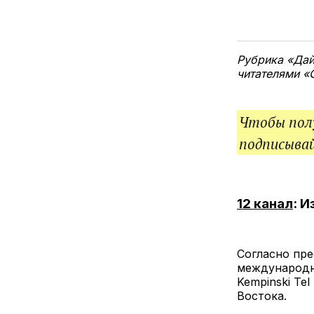
Рубрика «Дай
читателями 
Чтобы полу
подписыва
12 канал
: 
Согласно пре
международны
Kempinski Te
Востока.