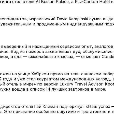
нга стал отель Al Bustan Palace, a Ritz-Carlton Hotel 
спондентов, израильский David Kempinski сумел выде
 уважительным и продуманным индивидуальным под
 выверенный и насыщенный сервисом опыт, аналогов
виве. Вид из номеров захватывает дух, обслуживание
ивое, а еда — высочайшего класса», — отмечает Condé
ожен на улице ХаЯркон прямо на тель-авивском побе
2 году и уже стал лауреатом международных наград, 
й отель в мире» по версии Luxury Travel Advisor. Кро
кухня вошла в список 14 лучших завтраков в мире.
директор отеля Гай Климан подчеркнул: «Наш успех —
. Это признание особенно ощутимо и трогательно в 