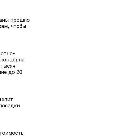
раны прошло
рам, чтобы
лотно-
 концерна
 тысяч
ние до 20
делит
посадки
стоимость