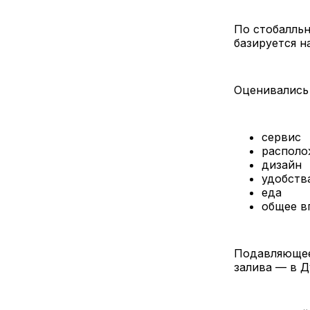
По стобалльн
базируется н
Оценивались
сервис
располо
дизайн
удобств
еда
общее в
Подавляющее 
залива — в Д