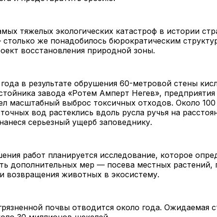
амых тяжелых экологических катастроф в истории ст
— столько же понадобилось бюрократическим структу
оект восстановления природной зоны.
 года в результате обрушения 60-метровой стены кис
стойника завода «Ротем Амперт Негев», предприятия
ел масштабный выброс токсичных отходов. Около 100
точных вод растеклись вдоль русла ручья на расстоя
нанеся серьезный ущерб заповеднику.
ения работ планируется исследование, которое опре
ть дополнительных мер — посева местных растений, 
и возвращения животных в экосистему.
грязненной почвы отводится около года. Ожидаемая 