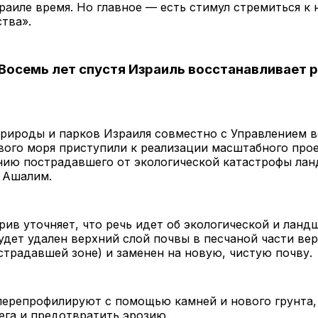
раиле время. Но главное — есть стимул стремиться к
тва».
 Восемь лет спустя Израиль восстанавливает 
природы и парков Израиля совместно с Управлением 
вого моря приступили к реализации масштабного про
нию пострадавшего от экологической катастрофы лан
 Ашалим.
ив уточняет, что речь идет об экологической и ланд
удет удален верхний слой почвы в песчаной части вер
страдавшей зоне) и заменен на новую, чистую почву.
перепрофилируют с помощью камней и нового грунта,
ега и предотвратить эрозию.