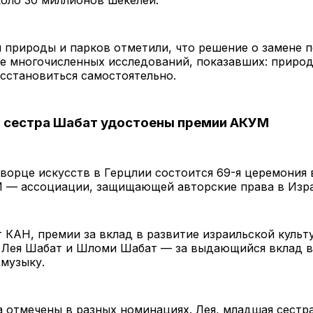
оло 30 миллионов шекелей.
 природы и парков отметили, что решение о замене 
е многочисленных исследований, показавших: природ
сстановиться самостоятельно.
 и сестра Шабат удостоены премии АКУМ
Дворце искусств в Герцлии состоится 69-я церемония
 — ассоциации, защищающей авторские права в Изра
 КАН, премии за вклад в развитие израильской культ
т Лея Шабат и Шломи Шабат — за выдающийся вклад в
музыку.
а отмечены в разных номинациях. Лея, младшая сестр