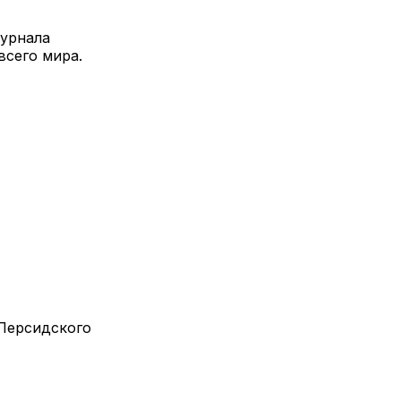
журнала
всего мира.
 Персидского