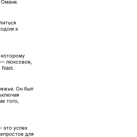
в Омане.
литься
ходом к
 которому
 — люксовое,
 Nast.
режье. Он был
включая
ме того,
 это успех
непростое для