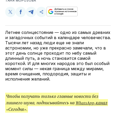
ТАНЯ МОРОЗОВА
Поделиться
Поделиться
Поделиться
Скопируйте
у
в
в
и
Twitter
Facebook
Telegram
поделитесь
ссылкой
Летнее солнцестояние — одно из самых древних
и загадочных событий в календаре человечества.
Тысячи лет назад люди еще не знали
астрономии, но уже прекрасно замечали, что в
этот день солнце проходит по небу самый
длинный путь, а ночь становится самой
короткой. И для многих народов это был особый
момент силы — некая граница между мирами,
время очищения, плодородия, защиты и
исполнения желаний.
Чтобы получать только главные новости без
лишнего шума, подписывайтесь на
WhatsApp-канал
«Сегодня».