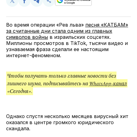
Поделиться
Поделиться
Поделиться
Скопируйте
у
в
в
и
Twitter
Facebook
Telegram
поделитесь
ссылкой
Во время операции «Рев льва»
песня «КАТБАМ»
за считанные дни стала одним из главных
символов войны
в израильских соцсетях.
Миллионы просмотров в TikTok, тысячи видео и
узнаваемая фраза сделали ее настоящим
интернет-феноменом.
Чтобы получать только главные новости без
лишнего шума, подписывайтесь на
WhatsApp-канал
«Сегодня».
Однако спустя несколько месяцев вирусный хит
оказался в центре громкого юридического
скандала.