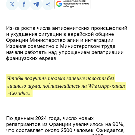
Поделиться
Поделиться
Поделиться
Скопируйте
у
в
в
и
Twitter
Facebook
Telegram
поделитесь
ссылкой
Из-за роста числа антисемитских происшествий
и ухудшения ситуации в еврейской общине
Франции Министерство алии и интеграции
Израиля совместно с Министерством труда
начали работать над упрощением репатриации
французских евреев.
Чтобы получать только главные новости без
лишнего шума, подписывайтесь на
WhatsApp-канал
«Сегодня».
По данным 2024 года, число новых
репатриантов из Франции увеличилось на 90%,
что составляет около 2500 человек. Ожидается,