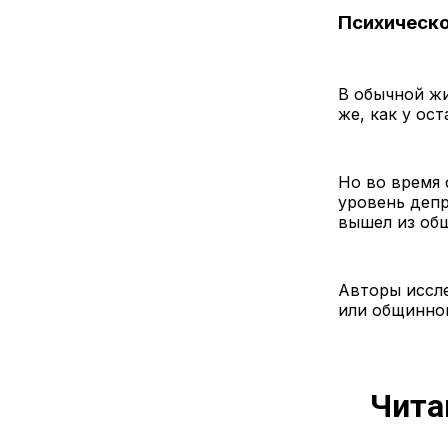
Психическо
В обычной ж
же, как у ос
Но во время 
уровень депр
вышел из об
Авторы иссле
или общинно
Чита