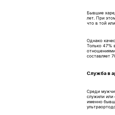
Бывшие харе
лет. При это
что в той ил
Однако качес
Только 47% 
отношениями,
составляет 7
Служба в 
Среди мужчи
служили или 
именно бывш
ультраортодо