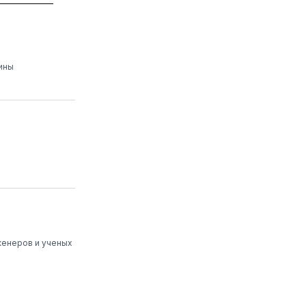
ины
женеров и ученых