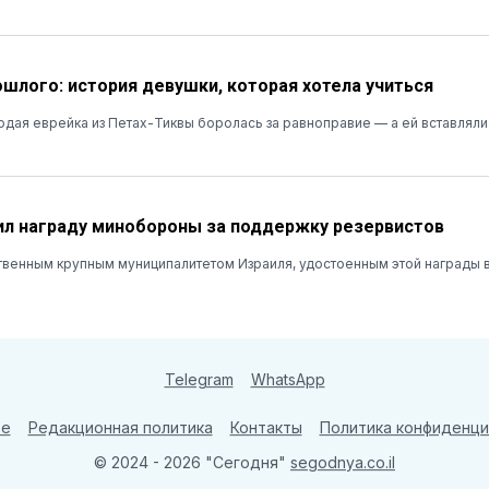
ошлого: история девушки, которая хотела учиться
лодая еврейка из Петах-Тиквы боролась за равноправие — а ей вставляли
л награду минобороны за поддержку резервистов
твенным крупным муниципалитетом Израиля, удостоенным этой награды в
Telegram
WhatsApp
те
Редакционная политика
Контакты
Политика конфиденци
© 2024 - 2026 "Сегодня"
segodnya.co.il