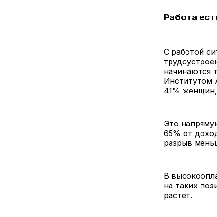
Работа есть
С работой с
трудоустроен
начинаются т
Институтом А
41% женщин, 
Это напряму
65% от доход
разрыв мень
В высокоопл
на таких поз
растет.