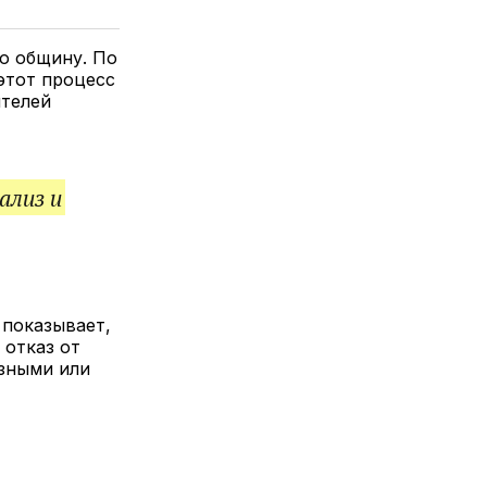
елитесь
лкой
ю общину. По
этот процесс
ителей
ализ и
 показывает,
 отказ от
озными или