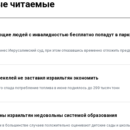
е читаемые
ие людей с инвалидностью бесплатно попадут в парк
нес Иерусалимский суд, при этом отказавшись временно отложить пред
шекелей не заставил израильтян экономить
о спада потребление топлива в июне поднялось до 299 тысяч тонн
ны израильтян недовольны системой образования
м в большинстве случаев положительно оценивают детские сады и школы