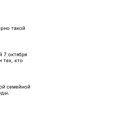
ерно такой
й 7 октября
 тех, кто
той семейной
оды.