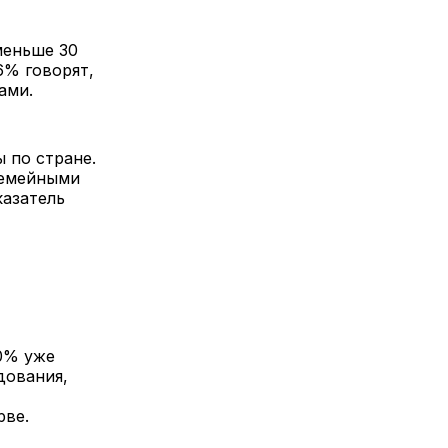
меньше 30
6% говорят,
ами.
 по стране.
семейными
казатель
0% уже
дования,
рве.