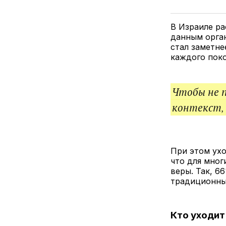
В Израиле р
данным орган
стал заметне
каждого поко
Чтобы не 
контекст,
При этом ухо
что для мног
веры. Так, 6
традиционн
Кто уходит