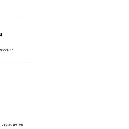
и
писание
 своих детей