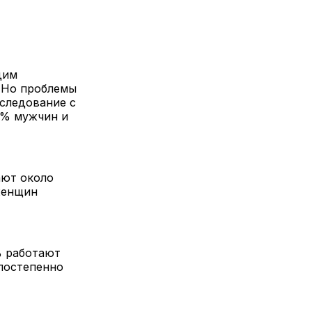
дим
. Но проблемы
сследование с
3% мужчин и
ают около
женщин
% работают
 постепенно