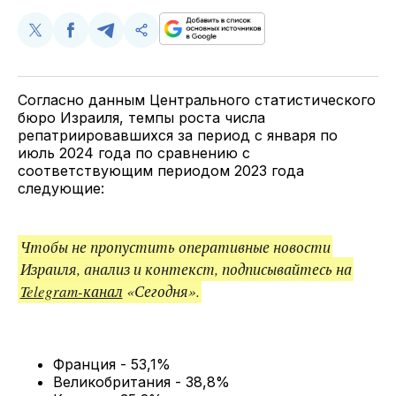
Поделиться
Поделиться
Поделиться
Скопируйте
у
в
в
и
Twitter
Facebook
Telegram
поделитесь
ссылкой
Согласно данным Центрального статистического
бюро Израиля, темпы роста числа
репатриировавшихся за период с января по
июль 2024 года по сравнению с
соответствующим периодом 2023 года
следующие:
Чтобы не пропустить оперативные новости
Израиля, анализ и контекст, подписывайтесь на
Telegram-канал
«Сегодня».
Франция - 53,1%
Великобритания - 38,8%