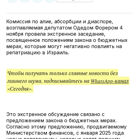
у
в
в
и
Twitter
Facebook
Telegram
поделитесь
ссылкой
Комиссия по алие, абсорбции и диаспоре,
возглавляемая депутатом Одедом Форером 4
ноября провела экстренное заседание,
посвященное положениям закона о бюджетных
мерах, которые могут негативно повлиять на
репатриацию в Израиль.
Чтобы получать только главные новости без
лишнего шума, подписывайтесь на
WhatsApp-канал
«Сегодня».
Это экстренное обсуждение связано с
предложением закона о бюджетных мерах.
Согласно этому предложению, продвигаемому
Министерством финансов, с января 2025 года
новые репатрианты, которые хотят получить