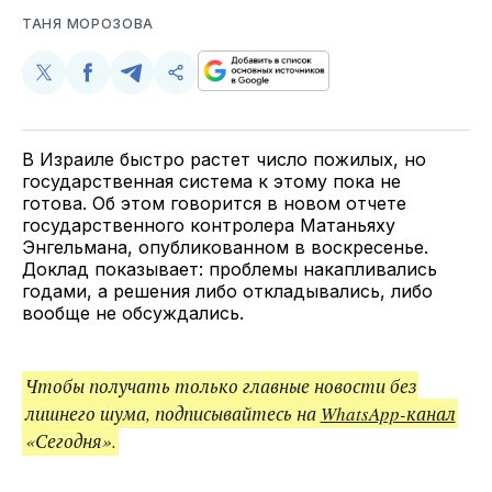
ТАНЯ МОРОЗОВА
Поделиться
Поделиться
Поделиться
Скопируйте
у
в
в
и
Twitter
Facebook
Telegram
поделитесь
ссылкой
В Израиле быстро растет число пожилых, но
государственная система к этому пока не
готова. Об этом говорится в новом отчете
государственного контролера Матаньяху
Энгельмана, опубликованном в воскресенье.
Доклад показывает: проблемы накапливались
годами, а решения либо откладывались, либо
вообще не обсуждались.
Чтобы получать только главные новости без
лишнего шума, подписывайтесь на
WhatsApp-канал
«Сегодня».