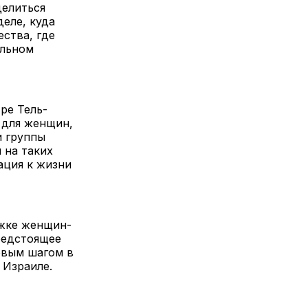
делиться
еле, куда
ства, где
альном
ре Тель-
 для женщин,
и группы
 на таких
ация к жизни
ржке женщин-
редстоящее
рвым шагом в
 Израиле.