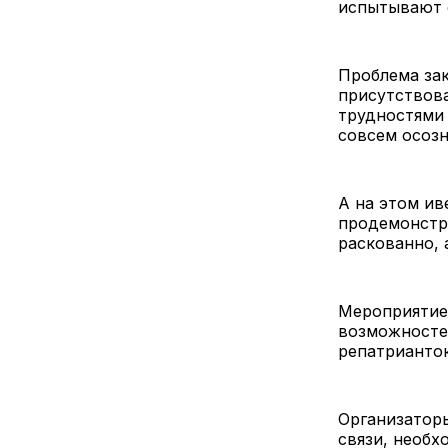
испытывают с
Проблема зак
присутствов
трудностями 
совсем осозн
А на этом ив
продемонстр
раскованно, 
Мероприятие
возможносте
репатрианток
Организатор
связи, необх