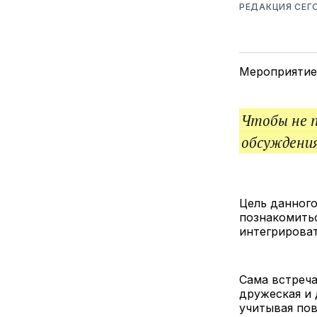
РЕДАКЦИЯ СЕГ
Мероприятие 
Чтобы не 
обсуждения
Цель данног
познакомитьс
интегрироват
Сама встреча
дружеская и
учитывая по