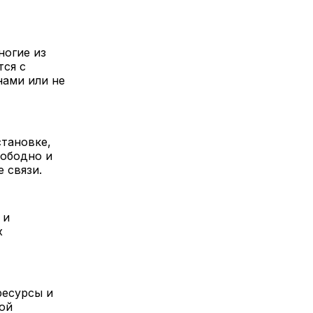
ногие из
ся с
нами или не
становке,
вободно и
 связи.
 и
х
ресурсы и
ной