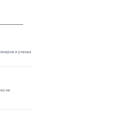
женеров и ученых
ко не