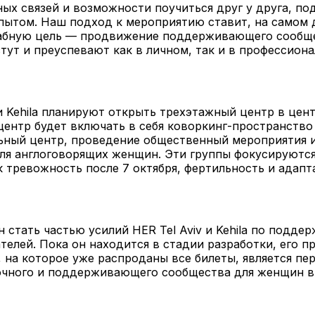
х связей и возможности поучиться друг у друга, по
ытом. Наш подход к мероприятию ставит, на самом д
абную цель — продвижение поддерживающего сообще
ут и преуспевают как в личном, так и в профессион
 и Kehila планируют открыть трехэтажный центр в цент
центр будет включать в себя коворкинг-пространство
ьный центр, проведение общественный мероприятия 
ля англоговорящих женщин. Эти группы фокусируются
к тревожность после 7 октября, фертильность и адапт
 стать частью усилий HER Tel Aviv и Kehila по подде
елей. Пока он находится в стадии разработки, его п
 на которое уже распроданы все билеты, является пе
очного и поддерживающего сообщества для женщин в