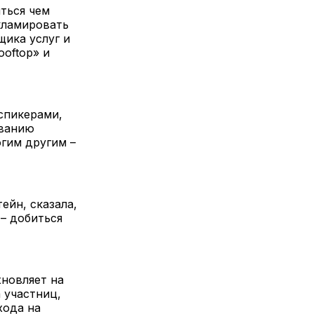
ться чем
екламировать
щика услуг и
oftop» и
спикерами,
иванию
гим другим –
ейн, сказала,
 – добиться
хновляет на
 участниц,
хода на