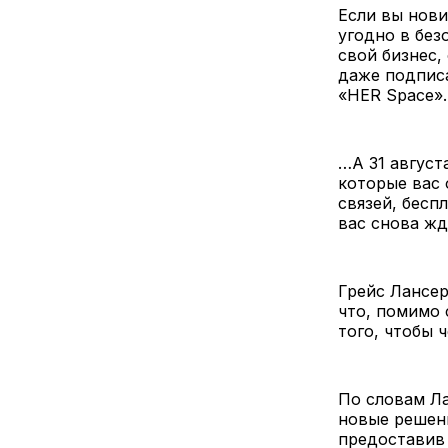
Если вы нови
угодно в без
свой бизнес,
даже подписа
«HER Space».
…А 31 авгус
которые вас
связей, бесп
вас снова ж
Грейс Лансер
что, помимо 
того, чтобы 
По словам Ла
новые решени
предоставив 