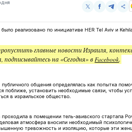
ОДНЯ
Поделиться
Поделиться
Поделит
Ско
у
в
в
и
Twitter
Facebook
Telegram
под
ссы
было реализовано по инициативе HER Tel Aviv и Kehil
пропустить главные новости Израиля, контек
, подписывайтесь на «Сегодня» в
Facebook
.
о публичного общения определялась как попытка пом
я поближе, установить необходимые связи, чтобы ус
ься в израильское общество.
 проходила в помещении тель-авивского стартапа Po
 деловая атмосфера вносили необходимый психологич
вышенную тревожность и изоляцию, которые эти же