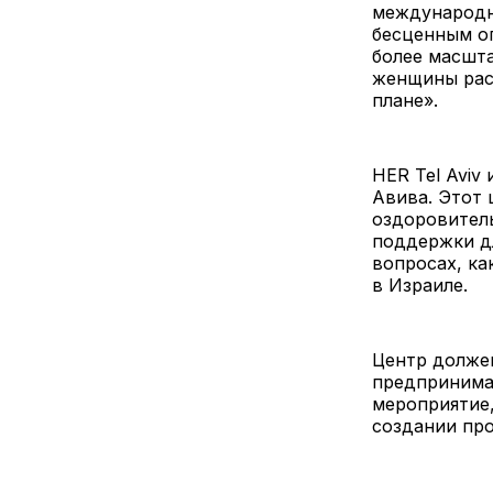
международны
бесценным оп
более масшт
женщины раст
плане».
HER Tel Aviv
Авива. Этот 
оздоровител
поддержки д
вопросах, ка
в Израиле.
Центр должен
предпринимат
мероприятие,
создании пр