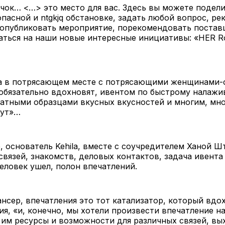
чок… <…> это место для вас. Здесь вы можете подели
опасной и ntgkjq обстановке, задать любой вопрос, р
 опубликовать мероприятие, порекомендовать постав
ться на наши новые интересные инициативы: «HER Ro
та в потрясающем месте с потрясающими женщинами-
 обязательно вдохновят, ивентом по быстрому налаж
латными образцами вкусных вкусностей и многим, мно
дут»…
, основатель Kehila, вместе с соучредителем Ханой Шт
связей, знакомств, деловых контактов, задача ивента
человек ушел, полон впечатлений.
нсер, впечатления это тот катализатор, который вдо
я, «и, конечно, мы хотели произвести впечатление на
им ресурсы и возможности для различных связей, вы