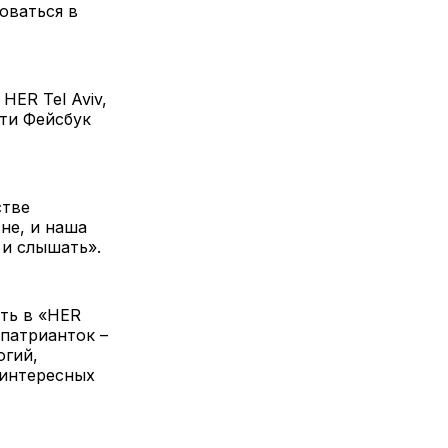
оваться в
HER Tel Aviv,
ети Фейсбук
стве
не, и наша
 и слышать».
ать в «HER
патрианток –
огий,
 интересных