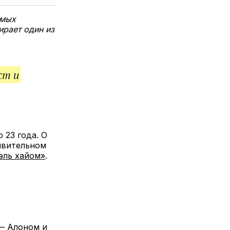
елитесь
лкой
амых
ирает один из
ст и
 23 года. О
ивительном
эль хайом»
.
 — Алоном и