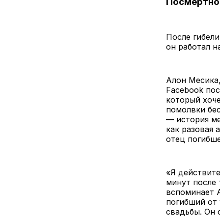
Посмертно
После гибели
он работал н
Алон Месика,
Facebook пос
который хоче
помолвки бес
— история ме
как разовая 
отец погибш
«Я действите
минут после 
вспоминает А
погибший от 
свадьбы. Он 