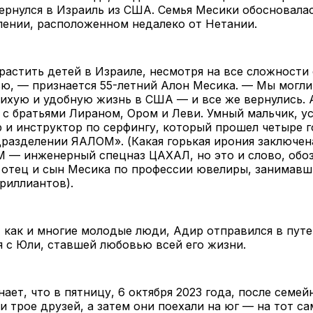
рнулся в Израиль из США. Семья Месики обосновалас
лении, расположенном недалеко от Нетании.
астить детей в Израиле, несмотря на все сложности 
ю, — признается 55-летний Алон Месика. — Мы могли
тихую и удобную жизнь в США — и все же вернулись.
 с братьями Лираном, Ором и Леви. Умный мальчик, 
р и инструктор по серфингу, который прошел четыре 
разделении ЯАЛОМ». (Какая горькая ирония заключен
М — инженерный спецназ ЦАХАЛ, но это и слово, об
 отец и сын Месика по профессии ювелиры, занимавш
риллиантов).
 как и многие молодые люди, Адир отправился в путе
 с Юли, ставшей любовью всей его жизни.
ает, что в пятницу, 6 октября 2023 года, после семей
 трое друзей, а затем они поехали на юг — на тот с