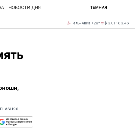
НА
НОВОСТИ ДНЯ
ТЕМНАЯ
Тель-Авив +28°
$ 3.01 · € 3.46
мять
юноши,
FLASH90
ься
пируйте