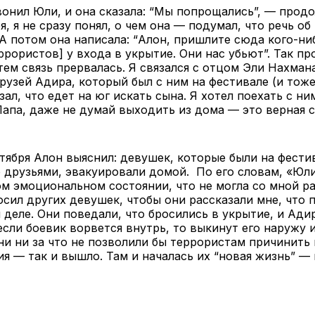
вонил Юли, и она сказала: “Мы попрощались”, — прод
я, я не сразу понял, о чем она — подумал, что речь об
А потом она написала: “Алон, пришлите сюда кого-ниб
ррористов] у входа в укрытие. Они нас убьют”. Так п
затем связь прервалась. Я связался с отцом Эли Нахман
узей Адира, который был с ним на фестивале (и тоже 
зал, что едет на юг искать сына. Я хотел поехать с ни
Папа, даже не думай выходить из дома — это верная с
тября Алон выяснил: девушек, которые были на фести
 друзьями, эвакуировали домой. По его словам, «Юли
м эмоциональном состоянии, что не могла со мной ра
осил других девушек, чтобы они рассказали мне, что
 деле. Они поведали, что бросились в укрытие, и Ади
если боевик ворвется внутрь, то выкинут его наружу 
ни ни за что не позволили бы террористам причинить 
я — так и вышло. Там и началась их “новая жизнь” —