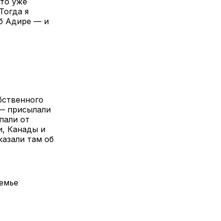
что уже
Тогда я
об Адире — и
бственного
 — присылали
пали от
и, Канады и
казали там об
семье