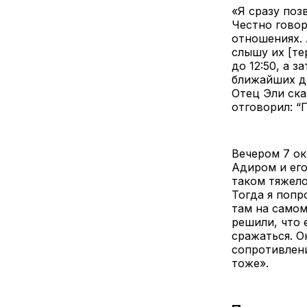
«Я сразу поз
Честно говор
отношениях. 
слышу их [те
до 12:50, а 
ближайших др
Отец Эли ска
отговорил: “
Вечером 7 ок
Адиром и его
таком тяжело
Тогда я попр
там на самом
решили, что 
сражаться. О
сопротивлени
тоже».