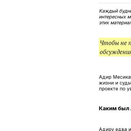
Каждый будни
интересных м
этих материа
Чтобы не 
обсуждения
Адир Месика 
жизни и судь
проекте по 
Каким был
Адиру едва и