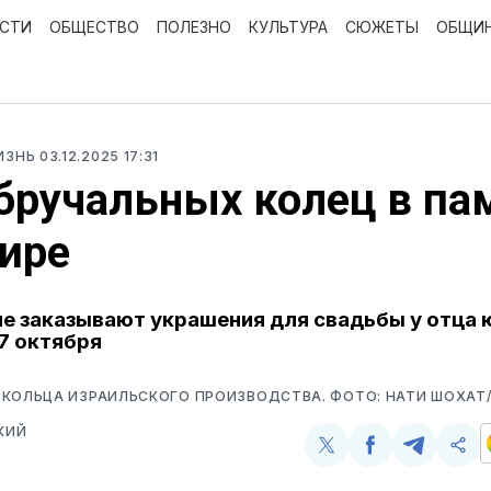
ОСТИ
ОБЩЕСТВО
ПОЛЕЗНО
КУЛЬТУРА
СЮЖЕТЫ
ОБЩИ
ИЗНЬ
03.12.2025 17:31
бручальных колец в па
ире
е заказывают украшения для свадьбы у отца 
7 октября
 КОЛЬЦА ИЗРАИЛЬСКОГО ПРОИЗВОДСТВА. ФОТО: НАТИ ШОХАТ/
КИЙ
Поделиться
Поделиться
Поделит
Ско
у
в
в
и