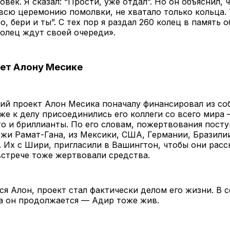
овек. Я сказал: “Прости, уже отдал”. Но он объяснил, 
всю церемонию помолвки, не хватало только кольца. 
о, бери и ты”. С тех пор я раздал 260 колец в память 
колец ждут своей очереди».
ет Алону Месике
ий проект Алон Месика поначалу финансировал из со
же к делу присоединились его коллеги со всего мира
то и бриллианты. По его словам, пожертвования посту
жи Рамат-Гана, из Мексики, США, Германии, Бразили
. Их с Шири, пригласили в Вашингтон, чтобы они расс
встрече тоже жертвовали средства.
ся Алон, проект стал фактически делом его жизни. В 
а он продолжается — Адир тоже жив.