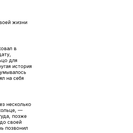
своей жизни
ковал в
дату,
ьцо для
угая история
думывалось
ял на себя
рез несколько
кольце, —
уда, позже
 до своей
нь позвонил