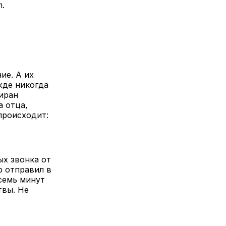
.
ие. А их
жде никогда
иран
а отца,
 происходит:
ых звонка от
р отправил в
семь минут
твы. Не