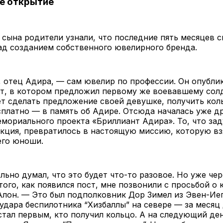
е открытие
 сына родители узнали, что последние пять месяцев 
ад созданием собственного ювелирного бренда.
 отец Адира, — сам ювелир по профессии. Он опубли
т, в котором предложил первому же воевавшему сол
т сделать предложение своей девушке, получить кол
платно — в память об Адире. Отсюда началась уже др
мориального проекта «Бриллиант Адира». То, что за
акция, превратилось в настоящую миссию, которую вз
его юноши.
льно думал, что это будет что-то разовое. Но уже че
того, как появился пост, мне позвонили с просьбой о 
лон. — Это был подполковник Дор Зимел из Эвен-Иег
удара беспилотника “Хизбаллы” на севере — за месяц
стал первым, кто получил кольцо. А на следующий де