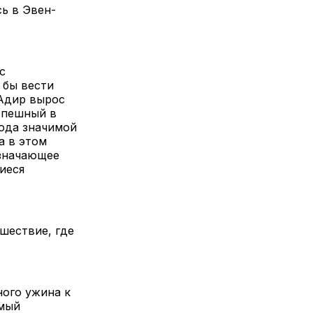
ь в Эвен-
с
 бы вести
 Адир вырос
успешный в
года значимой
а в этом
означающее
иеся
шествие, где
ного ужина к
амый