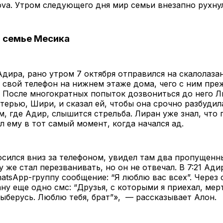
va. Утром следующего дня мир семьи внезапно рухнул
в семье Месика
Адира, рано утром 7 октября отправился на скалолазан
 свой телефон на нижнем этаже дома, чего с ним пре
. После многократных попыток дозвониться до него Л
атерью, Шири, и сказал ей, чтобы она срочно разбудил
м, где Адир, слышится стрельба. Лиран уже знал, что
л ему в тот самый момент, когда начался ад.
осился вниз за телефоном, увидел там два пропущенн
у же стал перезванивать, но он не отвечал. В 7:21 Ади
tsApp-группу сообщение: “Я люблю вас всех”. Через 
ну еще одно смс: “Друзья, с которыми я приехал, мер
выберусь. Люблю тебя, брат”», — рассказывает Алон.