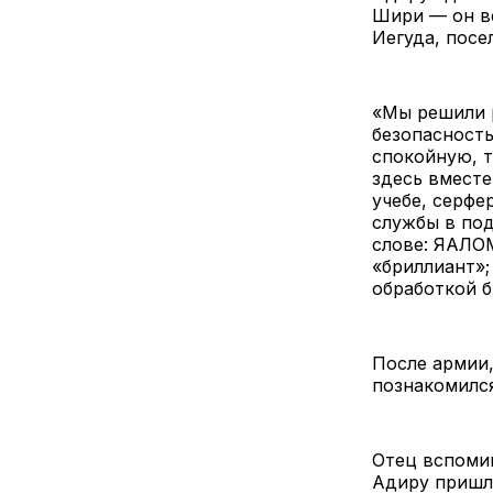
Шири — он ве
Иегуда, посе
«Мы решили р
безопасность
спокойную, 
здесь вместе
учебе, серфе
службы в под
слове: ЯАЛО
«бриллиант»;
обработкой б
После армии,
познакомился
Отец вспомин
Адиру пришли