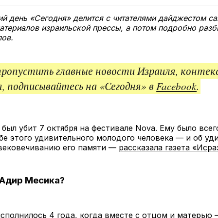
Twitter
Facebook
Telegram
под
ссы
й день «Сегодня» делится с читателями дайджестом с
атериалов израильской прессы, а потом подробно разб
лов.
пропустить главные новости Израиля, контек
, подписывайтесь на «Сегодня» в
Facebook
.
был убит 7 октября на фестивале Nova. Ему было всего
бе этого удивительного молодого человека — и об уд
увековечиванию его памяти —
рассказала газета «Исра
 Адир Месика?
сполнилось 4 года, когда вместе с отцом и матерью