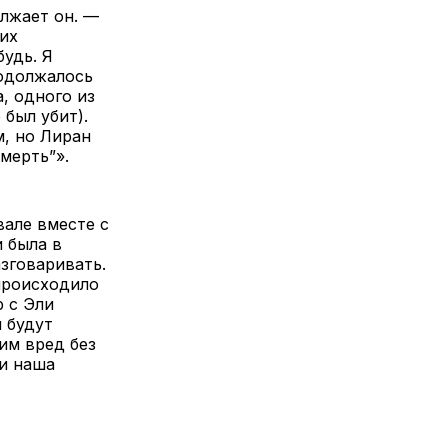
олжает он. —
 их
удь. Я
родолжалось
а, одного из
был убит).
м, но Лиран
мерть”».
вале вместе с
 была в
зговаривать.
 происходило
р с Эли
и будут
им вред без
 и наша