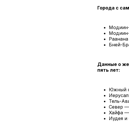
Города с са
Модиин
Модиин-
Раанана
Бней-Бр
Данные о же
пять лет:
Южный о
Иерусал
Тель-Ав
Север —
Хайфа —
Иудея и