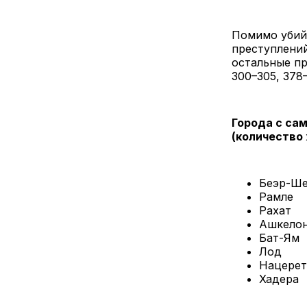
Помимо убий
преступлений
остальные пр
300–305, 378
Города с са
(количество
Беэр-Ш
Рамле
Рахат
Ашкело
Бат-Ям
Лод
Нацерет
Хадера