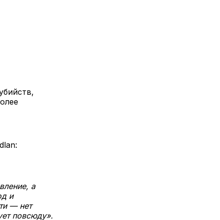
убийств,
более
lan:
вление, а
од и
ти — нет
ует повсюду».