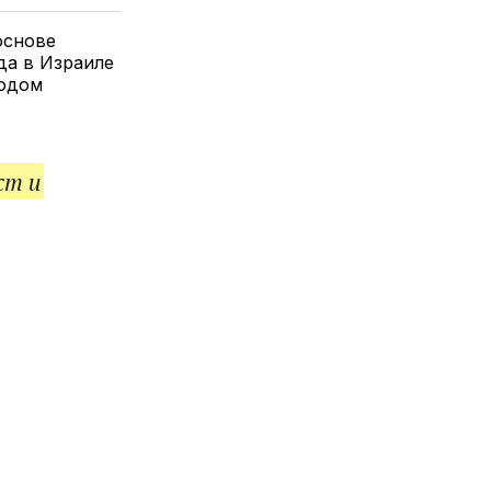
елитесь
лкой
основе
да в Израиле
иодом
ст и