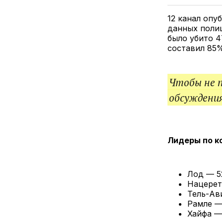
12 канал опу
данных полиц
было убито 
составил 85%
Чтобы не 
обсуждения
Лидеры по к
Лод — 5
Нацерет
Тель-Ав
Рамле —
Хайфа —