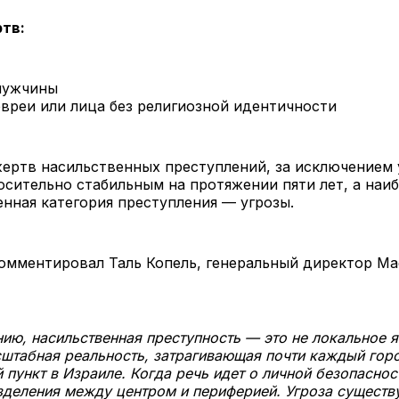
тв:
мужчины
вреи или лица без религиозной идентичности
ертв насильственных преступлений, за исключением 
осительно стабильным на протяжении пяти лет, а наи
нная категория преступления — угрозы.
мментировал Таль Копель, генеральный директор Mad
ию, насильственная преступность — это не локальное я
табная реальность, затрагивающая почти каждый гор
 пункт в Израиле. Когда речь идет о личной безопаснос
зделения между центром и периферией. Угроза существ