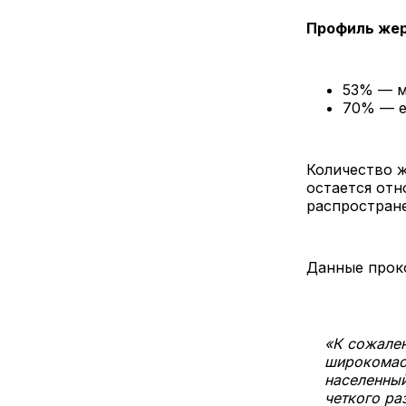
Профиль жер
53% — 
70% — е
Количество ж
остается отн
распростране
Данные проко
«К сожален
широкомасш
населенный
четкого ра