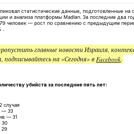
Twitter
Facebook
Telegram
под
ссы
бликовал статистические данные, подготовленные на 
ии и анализа платформы Madlan. За последние два го
479 человек — рост по сравнению с предыдущим пер
 .
пропустить главные новости Израиля, контек
, подписывайтесь на «Сегодня» в
Facebook
.
оличеству убийств за последние пять лет:
2 случая
 — 33
ив — 31
 30
 29