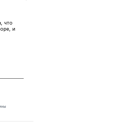
, что
оре, и
ины