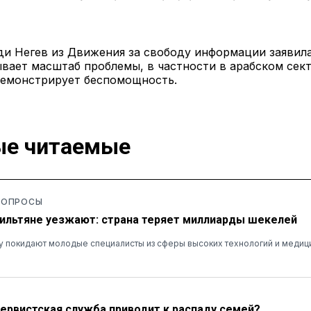
и Негев из Движения за свободу информации заявила
вает масштаб проблемы, в частности в арабском сект
демонстрирует беспомощность.
е читаемые
 ОПРОСЫ
ильтяне уезжают: страна теряет миллиарды шекелей
у покидают молодые специалисты из сферы высоких технологий и медиц
зервистская служба приводит к распаду семей?