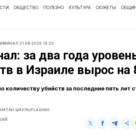
ОСТИ
ОБЩЕСТВО
ПОЛЕЗНО
КУЛЬТУРА
СЮЖЕТЫ
ОБЩИ
РИМИНАЛ
21.08.2025 13:25
нал: за два года уровен
тв в Израиле вырос на
о количеству убийств за последние пять лет с
НАТАН ШАУЛЬ/FLASH90
КИЙ
Поделиться
Поделиться
Поделит
Ско
у
в
в
и