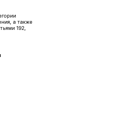
егории
ения, а также
тьями 192,
и