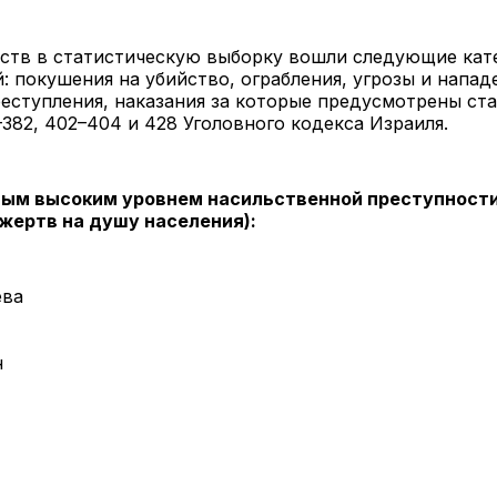
ств в статистическую выборку вошли следующие кат
: покушения на убийство, ограбления, угрозы и напад
еступления, наказания за которые предусмотрены ста
–382, 402–404 и 428 Уголовного кодекса Израиля.
мым высоким уровнем насильственной преступност
 жертв на душу населения):
ева
н