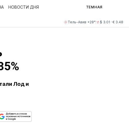
НА
НОВОСТИ ДНЯ
ТЕМНАЯ
Тель-Авив +28°
$ 3.01 · € 3.48
ь
 85%
тали Лод и
ься
пируйте