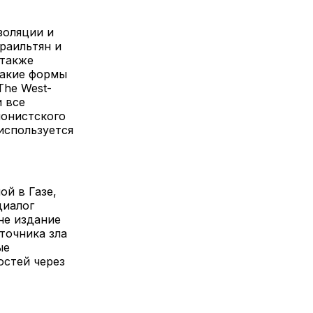
золяции и
раильтян и
 также
такие формы
The West-
и все
ионистского
используется
ой в Газе,
диалог
не издание
точника зла
ые
остей через