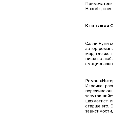
Примечательн
Haaretz, изв
Кто такая 
Салли Руни с
автор роман
мир, где же 
пишет о любв
эмоциональн
Роман «Интер
Израиле, рас
переживающи
запутавшийс
шахматист-и
старше его. 
зависимости,