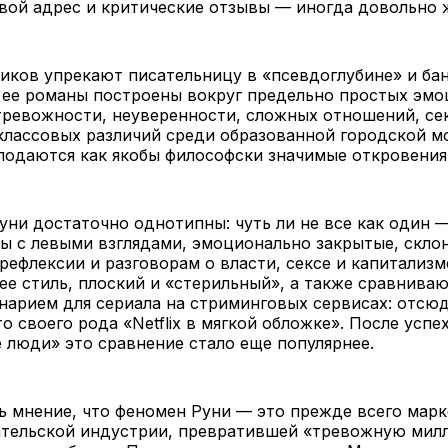
вой адрес и критические отзывы — иногда довольно 
тиков упрекают писательницу в «псевдоглубине» и ба
о ее романы построены вокруг предельно простых эм
тревожности, неуверенности, сложных отношений, се
 классовых различий среди образованной городской 
подаются как якобы философски значимые откровения
ни достаточно однотипны: чуть ли не все как один 
ы с левыми взглядами, эмоционально закрытые, скло
рефлексии и разговорам о власти, сексе и капитализм
ее стиль, плоский и «стерильный», а также сравниваю
арием для сериала на стриминговых сервисах: отсюд
то своего рода «Netflix в мягкой обложке». После успе
люди» это сравнение стало еще популярнее.
ь мнение, что феномен Руни — это прежде всего мар
ательской индустрии, превратившей «тревожную мил