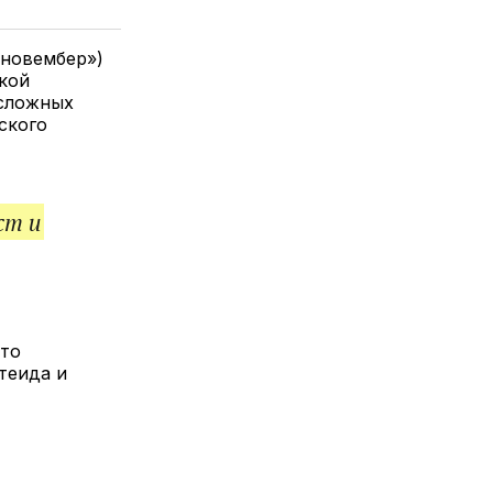
елитесь
лкой
 новембер»)
кой
 сложных
ского
ст и
что
теида и