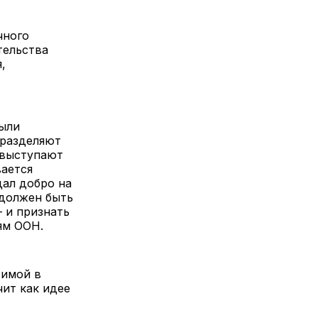
чного
тельства
,
были
 разделяют
 выступают
вается
дал добро на
 должен быть
 и признать
иям ООН.
тимой в
чит как идее