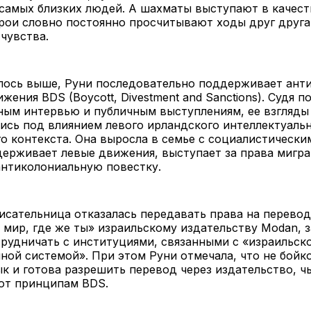
 самых близких людей. А шахматы выступают в качес
рои словно постоянно просчитывают ходы друг друга
 чувства.
илось выше, Руни последовательно поддерживает ант
жения BDS (Boycott, Divestment and Sanctions). Судя п
ным интервью и публичным выступлениям, ее взгляды
сь под влиянием левого ирландского интеллектуальн
о контекста. Она выросла в семье с социалистически
ерживает левые движения, выступает за права мигра
антиколониальную повестку.
писательница отказалась передавать права на перево
мир, где же ты» израильскому издательству Modan, з
рудничать с институциями, связанными с «израильск
ной системой». При этом Руни отмечала, что не бойк
ык и готова разрешить перевод через издательство, 
ют принципам BDS.