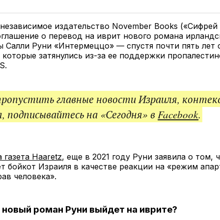
у
в
в
и
Twitter
Facebook
Telegram
под
ссы
 независимое издательство November Books («Сифрей
глашение о перевод на иврит нового романа ирландс
ы Салли Руни «Интермеццо» — спустя почти пять лет
 которые затянулись из-за ее поддержки пропалестин
S.
пропустить главные новости Израиля, контек
, подписывайтесь на «Сегодня» в
Facebook
.
 газета Haaretz
, еще в 2021 году Руни заявила о том, 
 бойкот Израиля в качестве реакции на «режим апар
рав человека».
а новый роман Руни выйдет на иврите?