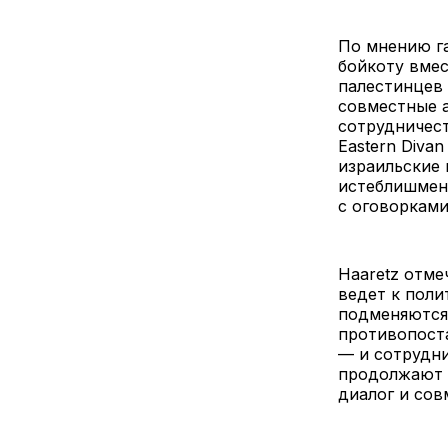
По мнению г
бойкоту вмес
палестинцев 
совместные а
сотрудничест
Eastern Diva
израильские
истеблишмент
с оговорками
Haaretz отме
ведет к поли
подменяются 
противопоста
— и сотрудни
продолжают 
диалог и сов