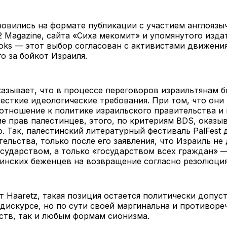
новились на формате публикации с участием англоязы
 Magazine, сайта «Сиха мекомит» и упомянутого изда
ks — этот выбор согласован с активистами движения
 за бойкот Израиля.
казывает, что в процессе переговоров израильтянам 
сткие идеологические требования. При том, что они
отношение к политике израильского правительства и
е прав палестинцев, этого, по критериям BDS, оказы
. Так, палестинский литературный фестиваль PalFest 
тельства, только после его заявления, что Израиль не
сударством, а только «государством всех граждан» —
тинских беженцев на возвращение согласно резолюц
т Haaretz, такая позиция остается политически допус
дискурсе, но по сути своей маргинальна и противоре
ств, так и любым формам сионизма.