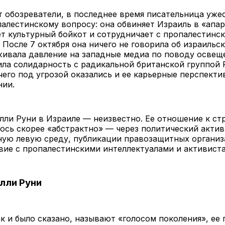
 обозреватели, в последнее время писательница уже
алестинскому вопросу: она обвиняет Израиль в «апар
т культурный бойкот и сотрудничает с пропалестинс
 После 7 октября она ничего не говорила об израильс
живала давление на западные медиа по поводу освещ
ила солидарность с радикальной британской группой P
а чего под угрозой оказались и ее карьерные перспекти
нии.
лли Руни в Израиле — неизвестно. Ее отношение к ст
сь скорее «абстрактно» — через политический актив
ую левую среду, публикации правозащитных организ
ие с пропалестинскими интеллектуалами и активист
лли Руни
ак и было сказано, называют «голосом поколения», ее