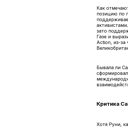
Как отмечают
позицию по п
поддерживае
активистами.
зато поддер
Газе и выраз
Action, из-з
Великобрита
Бывала ли Са
сформировало
международн
взаимодейств
Критика Са
Хотя Руни, к