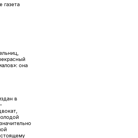
 газета
ельниц,
рекрасный
иалов»: она
издан в
—
двокат,
молодой
значительно
ной
астоящему