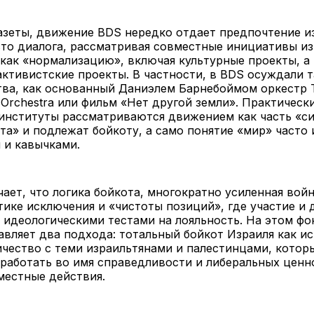
азеты, движение BDS нередко отдает предпочтение и
то диалога, рассматривая совместные инициативы из
как «нормализацию», включая культурные проекты, а
ктивистские проекты. В частности, в BDS осуждали 
ва, как основанный Даниэлем Барнебоймом оркестр 
n Orchestra или фильм «Нет другой земли». Практическ
 институты рассматриваются движением как часть «с
а» и подлежат бойкоту, а само понятие «мир» часто 
 и кавычками.
чает, что логика бойкота, многократно усиленная войн
тике исключения и «чистоты позиций», где участие и 
идеологическими тестами на лояльность. На этом фо
вляет два подхода: тотальный бойкот Израиля как ис
чество с теми израильтянами и палестинцами, котор
работать во имя справедливости и либеральных ценн
местные действия.