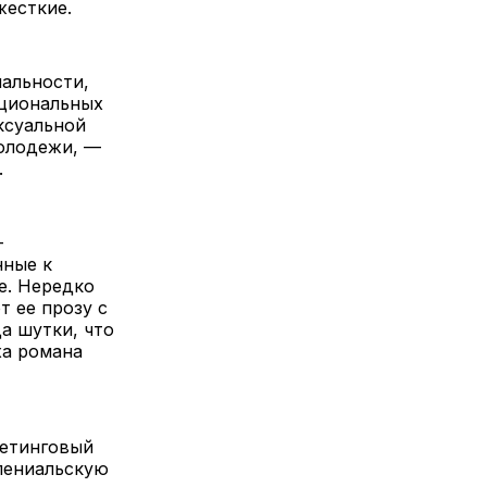
жесткие.
нальности,
оциональных
ксуальной
молодежи, —
.
—
нные к
е. Нередко
т ее прозу с
а шутки, что
ха романа
кетинговый
лениальскую