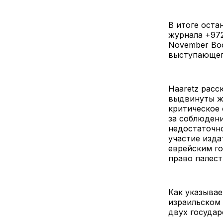
В итоге оста
журнала +972
November Boo
выступающего
Haaretz расс
выдвинуты же
критическое 
за соблюдени
недостаточно
участие изда
еврейским го
право палес
Как указывае
израильском 
двух государ