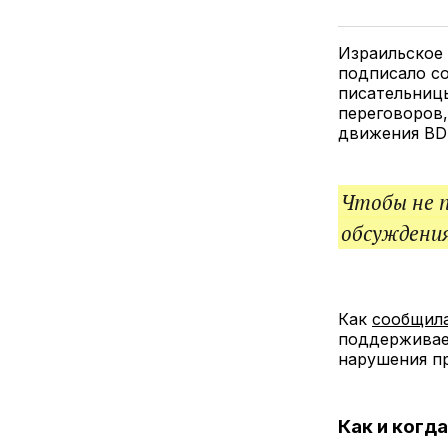
Израильское
подписало со
писательниц
переговоров,
движения BD
Чтобы не 
обсуждения
Как
сообщила
поддерживает
нарушения п
Как и когд