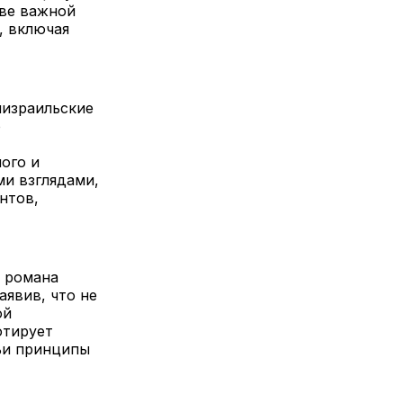
тве важной
, включая
иизраильские
о
ого и
ми взглядами,
нтов,
д романа
аявив, что не
ой
отирует
чьи принципы