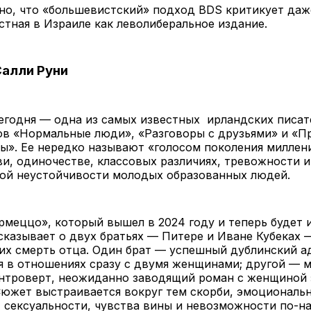
о, что «большевистский» подход BDS критикует даже
естная в Израиле как леволиберальное издание.
Салли Руни
егодня — одна из самых известных ирландских писат
ов «Нормальные люди», «Разговоры с друзьями» и «П
ты». Ее нередко называют «голосом поколения миллен
и, одиночестве, классовых различиях, тревожности и
ой неустойчивости молодых образованных людей.
меццо», который вышел в 2024 году и теперь будет 
сказывает о двух братьях — Питере и Иване Кубеках 
х смерть отца. Один брат — успешный дублинский а
я в отношениях сразу с двумя женщинами; другой — 
нтроверт, неожиданно заводящий роман с женщиной 
Сюжет выстраивается вокруг тем скорби, эмоциональ
 сексуальности, чувства вины и невозможности по-н