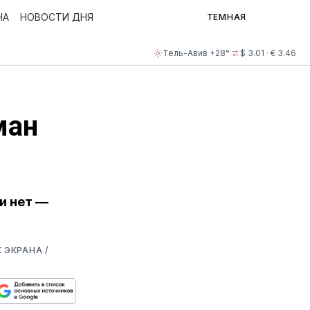
НА
НОВОСТИ ДНЯ
ТЕМНАЯ
Тель-Авив +28°
$ 3.01 · € 3.46
ман
и нет —
 ЭКРАНА /
ься
пируйте