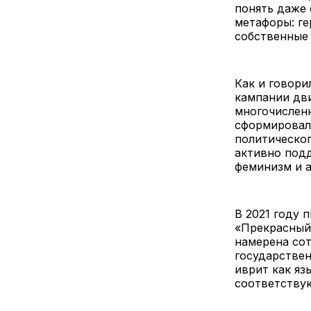
понять даже
метафоры: ге
собственные
Как и говор
кампании дви
многочислен
сформировали
политическог
активно подд
феминизм и 
В 2021 году 
«Прекрасный 
намерена сот
государствен
иврит как яз
соответству