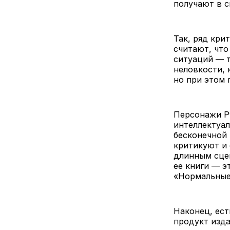
получают в с
Так, ряд кри
считают, чт
ситуаций — 
неловкости,
но при этом 
Персонажи Ру
интеллектуал
бесконечной 
критикуют и 
длинным сцен
ее книги — э
«Нормальные 
Наконец, ест
продукт изд