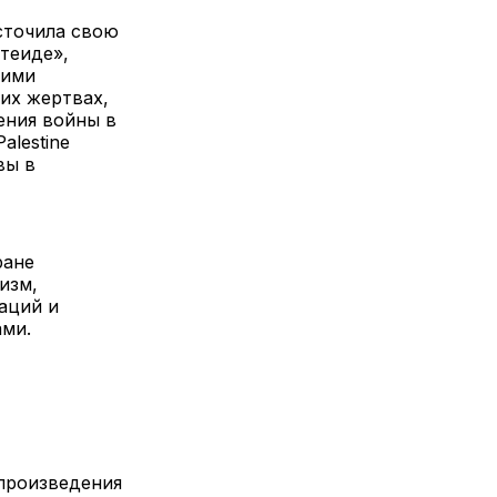
сточила свою
теиде»,
кими
ких жертвах,
ения войны в
alestine
вы в
ране
изм,
аций и
ами.
 произведения