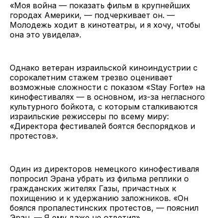
«Моя война — показать фильм в крупнейших
городах Америки, — подчеркивает он. —
Молодежь ходит в кинотеатры, и я хочу, чтобы
она это увидела».
Однако ветеран израильской киноиндустрии с
сорокалетним стажем трезво оценивает
возможные сложности с показом «Stay Forte» на
кинофестивалях — в основном, из-за негласного
культурного бойкота, с которым сталкиваются
израильские режиссеры по всему миру:
«Директора фестивалей боятся беспорядков и
протестов».
Один из директоров немецкого кинофестиваля
попросил Эрана убрать из фильма реплики о
гражданских жителях Газы, причастных к
похищению и к удержанию заложников. «Он
боялся пропалестинских протестов, — пояснил
Эран. — Я ему даже не ответил».