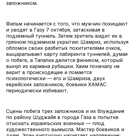
заложником.
Фильм начинается с того, что мужчин похищают
и уводят в Газу 7 октября, затаскивая в
подземный туннель. Затем зритель видит их в
грязном подземном укрытии: Шамриз, используя
обломок своих разбитых похитителями очков,
выцарапывает карту лабиринта туннелей, думая
о побеге, а Талалка делится фиником, который
вынул из кармана рубашки. Хаим поначалу не
верит в происходящее и ломается
психологически — его и Шамриза, двух
еврейских заложников, боевики ХАМАС
периодически избивают.
Сцены побега трех заложников и их блуждания
по району Шуджайя в городе Газа в попытке
отыскать израильских военных — плод
художественного вымысла. Мастер боевиков и
драм, Эран виртуозно нагнетает напряжение: