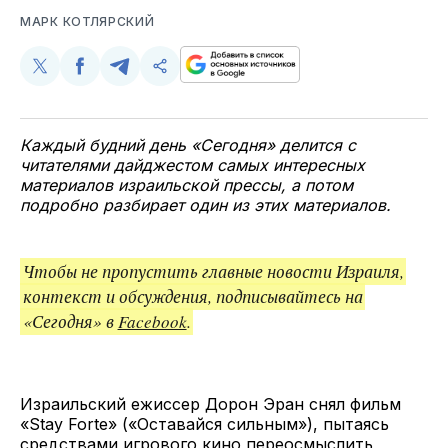
МАРК КОТЛЯРСКИЙ
Поделиться
Поделиться
Поделиться
Скопируйте
у
в
в
и
Twitter
Facebook
Telegram
поделитесь
ссылкой
Каждый будний день «Сегодня» делится с
читателями дайджестом самых интересных
материалов израильской прессы, а потом
подробно разбирает один из этих материалов.
Чтобы не пропустить главные новости Израиля,
контекст и обсуждения, подписывайтесь на
«Сегодня» в
Facebook
.
Израильский ежиссер Дорон Эран снял фильм
«Stay Forte» («Оставайся сильным»), пытаясь
средствами игрового кино переосмыслить