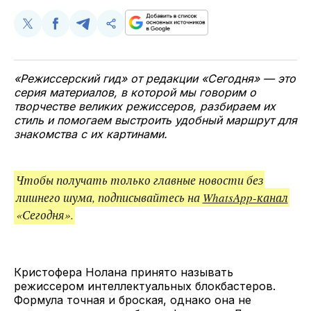
Поделиться
Поделиться
Поделиться
Скопируйте
у
в
в
и
Twitter
Facebook
Telegram
поделитесь
ссылкой
«Режиссерский гид» от редакции «Сегодня» — это
серия материалов, в которой мы говорим о
творчестве великих режиссеров, разбираем их
стиль и помогаем выстроить удобный маршрут для
знакомства с их картинами.
Чтобы получать только главные новости без
лишнего шума, подписывайтесь на
WhatsApp-канал
«Сегодня».
Кристофера Нолана принято называть
режиссером интеллектуальных блокбастеров.
Формула точная и броская, однако она не