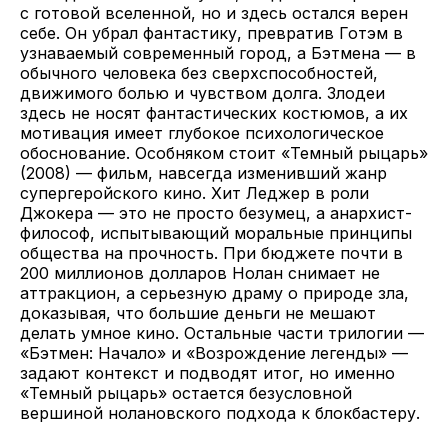
с готовой вселенной, но и здесь остался верен
себе. Он убрал фантастику, превратив Готэм в
узнаваемый современный город, а Бэтмена — в
обычного человека без сверхспособностей,
движимого болью и чувством долга. Злодеи
здесь не носят фантастических костюмов, а их
мотивация имеет глубокое психологическое
обоснование. Особняком стоит «Темный рыцарь»
(2008) — фильм, навсегда изменивший жанр
супергеройского кино. Хит Леджер в роли
Джокера — это не просто безумец, а анархист-
философ, испытывающий моральные принципы
общества на прочность. При бюджете почти в
200 миллионов долларов Нолан снимает не
аттракцион, а серьезную драму о природе зла,
доказывая, что большие деньги не мешают
делать умное кино. Остальные части трилогии —
«Бэтмен: Начало» и «Возрождение легенды» —
задают контекст и подводят итог, но именно
«Темный рыцарь» остается безусловной
вершиной нолановского подхода к блокбастеру.