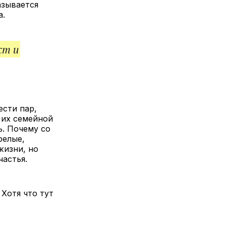
азывается
а.
ст и
ести пар,
 их семейной
ь. Почему со
релые,
жизни, но
астья.