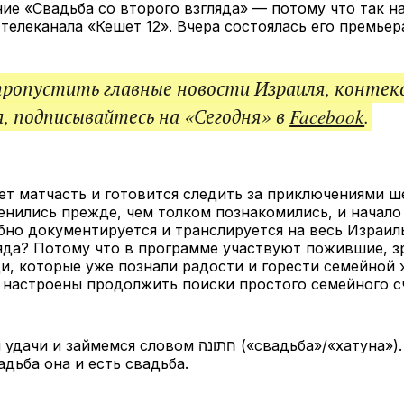
ие «Свадьба со второго взгляда» — потому что так н
телеканала «Кешет 12». Вчера состоялась его премьер
пропустить главные новости Израиля, контек
, подписывайтесь на «Сегодня» в
Facebook
.
ет матчасть и готовится следить за приключениями ш
нились прежде, чем толком познакомились, и начало
но документируется и транслируется на весь Израил
яда? Потому что в программе участвуют пожившие, з
, которые уже познали радости и горести семейной 
 настроены продолжить поиски простого семейного сч
мся словом חתונה («свадьба»/«хатуна»). Хотя что тут
дьба она и есть свадьба.