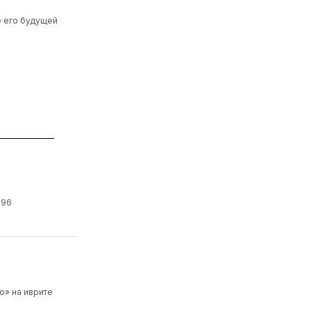
е его будущей
196
о» на иврите