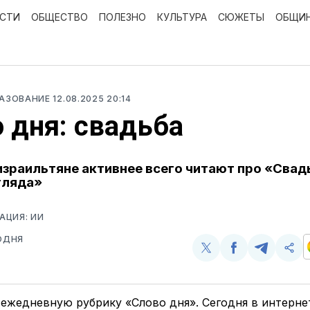
ОСТИ
ОБЩЕСТВО
ПОЛЕЗНО
КУЛЬТУРА
СЮЖЕТЫ
ОБЩИ
РАЗОВАНИЕ
12.08.2025 20:14
 дня: свадьба
 израильтяне активнее всего читают про «Свад
гляда»
АЦИЯ: ИИ
ОДНЯ
Поделиться
Поделиться
Поделит
Ско
у
в
в
и
Twitter
Facebook
Telegram
под
ссы
ежедневную рубрику «Слово дня». Сегодня в интерне