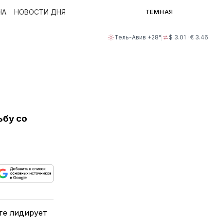
НА
НОВОСТИ ДНЯ
ТЕМНАЯ
Тель-Авив +28°
$ 3.01 · € 3.46
ьбу со
ься
пируйте
елитесь
лкой
те лидирует