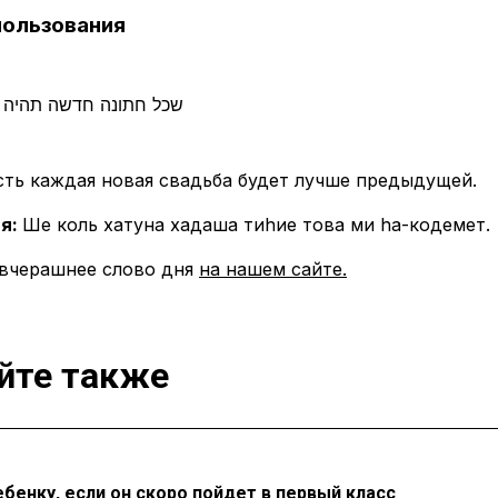
пользования
שכל חתונה חדשה תהיה ט
сть каждая новая свадьба будет лучше предыдущей.
я:
Ше коль хатуна хадаша тиhие това ми hа-кодемет.
 вчерашнее слово дня
на нашем сайте.
йте также
ебенку, если он скоро пойдет в первый класс