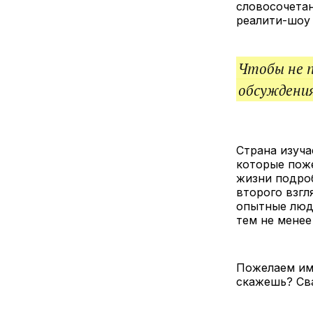
словосочетан
реалити-шоу 
Чтобы не 
обсуждения
Страна изуча
которые поже
жизни подроб
второго взгл
опытные люди
тем не менее
Пожелаем им удачи и займе
скажешь? Сва