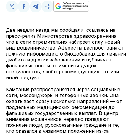
Поделиться
Поделиться
Поделиться
Скопируйте
у
в
в
и
Twitter
Facebook
Telegram
поделитесь
ссылкой
Две недели назад мы
сообщали
, ссылаясь на
пресс-релиз Министерства здравоохранения,
что в сети стремительно набирает силу новый
вид мошенничества. Аферисты распространяют
ложную информацию о биодобавках для лечения
диабета и других заболеваний и публикуют
фальшивые посты от имени ведущих
специалистов, якобы рекомендующих тот или
иной продукт.
Кампания распространяется через социальные
сети, мессенджеры и телефонные звонки. Она
охватывает сразу несколько направлений — от
поддельных медицинских рекомендаций до
фальшивых государственных выплат. В центр
внимания мошенников нередко попадают
пожилые люди, русскоязычные граждане и те,
кто оказался в уязвимом положении из-за