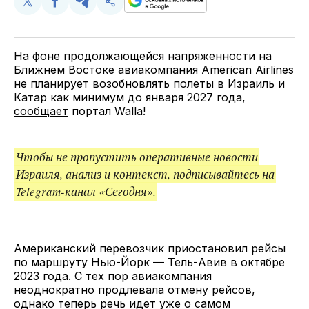
Поделиться
Поделиться
Поделиться
Скопируйте
у
в
в
и
Twitter
Facebook
Telegram
поделитесь
ссылкой
На фоне продолжающейся напряженности на
Ближнем Востоке авиакомпания American Airlines
не планирует возобновлять полеты в Израиль и
Катар как минимум до января 2027 года,
сообщает
портал Walla!
Чтобы не пропустить оперативные новости
Израиля, анализ и контекст, подписывайтесь на
Telegram-канал
«Сегодня».
Американский перевозчик приостановил рейсы
по маршруту Нью-Йорк — Тель-Авив в октябре
2023 года. С тех пор авиакомпания
неоднократно продлевала отмену рейсов,
однако теперь речь идет уже о самом