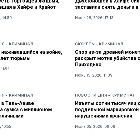
сеть торговцев людьми,
Двух юношей в Хайфе сил
вшая в Хайфе и Крайот
заставили снять деньги в
, 14:59
Июнь 28, 2026, 17:13
НЯ
-
КРИМИНАЛ
СЮЖЕТЫ
-
КРИМИНАЛ
 наживавшийся на войне,
Спор из-за древней моне
0 лет тюрьмы
раскрыт мотив убийства 
Приходько
 11:52
Июнь 15, 2026, 11:39
НЯ
-
КРИМИНАЛ
НОВОСТИ ДНЯ
-
КРИМИНАЛ
 в Тель-Авиве
Изъяты сотни тысяч яиц 
а сумка с миллионом
поддельной маркировкой 
аличными
нарушениями хранения
 10:55
Июнь 05, 2026, 09:06