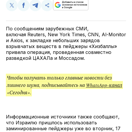
Поделиться
Поделиться
Поделиться
Скопируйте
у
в
в
и
Twitter
Facebook
Telegram
поделитесь
ссылкой
По сообщениям зарубежных СМИ,
включая Reuters, New York Times, CNN, Al-Monitor
и Axios, к закладке небольших зарядов
взрывчатых веществ в пейджеры «Хизбаллы»
привела операция, проведенная совместно
разведкой ЦАХАЛа и Моссадом.
Чтобы получать только главные новости без
лишнего шума, подписывайтесь на
WhatsApp-канал
«Сегодня».
Информационные источники также сообщают,
что Израилю пришлось использовать
заминированные пейджеры уже во вторник, 17