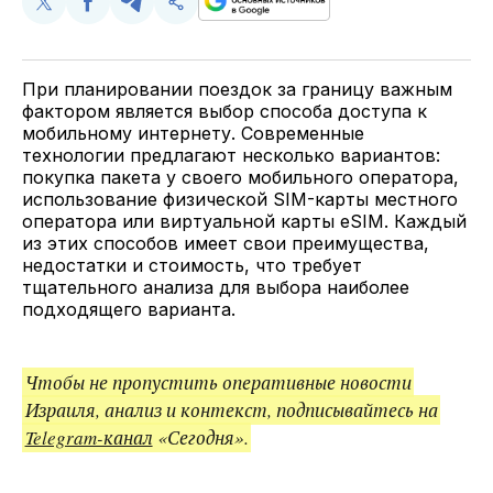
Поделиться
Поделиться
Поделиться
Скопируйте
у
в
в
и
Twitter
Facebook
Telegram
поделитесь
ссылкой
При планировании поездок за границу важным
фактором является выбор способа доступа к
мобильному интернету. Современные
технологии предлагают несколько вариантов:
покупка пакета у своего мобильного оператора,
использование физической SIM-карты местного
оператора или виртуальной карты eSIM. Каждый
из этих способов имеет свои преимущества,
недостатки и стоимость, что требует
тщательного анализа для выбора наиболее
подходящего варианта.
Чтобы не пропустить оперативные новости
Израиля, анализ и контекст, подписывайтесь на
Telegram-канал
«Сегодня».