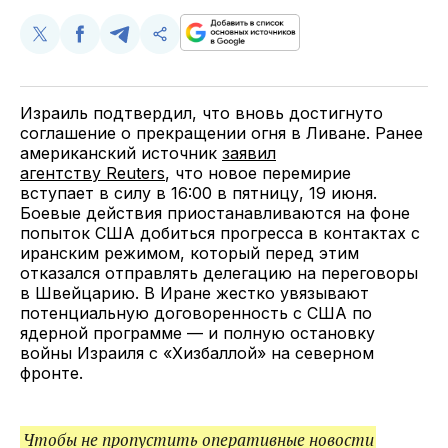
Поделиться
Поделиться
Поделиться
Скопируйте
у
в
в
и
Twitter
Facebook
Telegram
поделитесь
ссылкой
Израиль подтвердил, что вновь достигнуто
соглашение о прекращении огня в Ливане. Ранее
американский источник
заявил
агентству Reuters
, что новое перемирие
вступает в силу в 16:00 в пятницу, 19 июня.
Боевые действия приостанавливаются на фоне
попыток США добиться прогресса в контактах с
иранским режимом, который перед этим
отказался отправлять делегацию на переговоры
в Швейцарию. В Иране жестко увязывают
потенциальную договоренность с США по
ядерной программе — и полную остановку
войны Израиля с «Хизбаллой» на северном
фронте.
Чтобы не пропустить оперативные новости