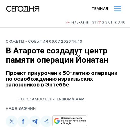
ТЕМНАЯ
Тель-Авив +31°
$ 3.01 · € 3.46
СЮЖЕТЫ
- СОБЫТИЯ
06.07.2026 14:40
В Атароте создадут центр
памяти операции Йонатан
Проект приурочен к 50-летию операции
по освобождению израильских
заложников в Энтеббе
ФОТО: АМОС БЕН-ГЕРШОМ/ЛААМ
НАДЯ ВАЖНИН
Поделиться
Поделиться
Поделиться
Скопируйте
у
в
в
и