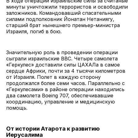
В ходе операции израильские силы за считаные
минуты уничтожили террористов и освободили
заложников. Командовавший спасательными
силами подполковник Йонатан Нетаниягу,
старший брат нынешнего премьер-министра
Израиля, погиб в бою.
Значительную роль в проведении операции
сыграли израильские ВВС. Четыре самолета
«Геркулес» доставили силы ЦАХАЛа в самое
сердце Африки, почти за 4 тысячи километров
от Израиля. Полет в каждую сторону
продолжался более семи часов. Параллельно с
«Геркулесами» в районе операции находились
два самолета Boeing 707, обеспечивавшие
координацию, управление и медицинскую
помощь.
От истории Атарота к развитию
Иерусалима