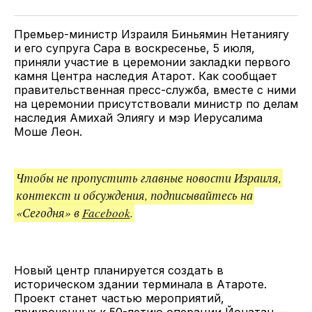
Twitter
Facebook
Telegram
поделитесь
ссылкой
Премьер-министр Израиля Биньямин Нетаниягу
и его супруга Сара в воскресенье, 5 июля,
приняли участие в церемонии закладки первого
камня Центра наследия Атарот. Как сообщает
правительственная пресс-служба, вместе с ними
на церемонии присутствовали министр по делам
наследия Амихай Элиягу и мэр Иерусалима
Моше Леон.
Чтобы не пропустить главные новости Израиля,
контекст и обсуждения, подписывайтесь на
«Сегодня» в
Facebook
.
Новый центр планируется создать в
историческом здании терминала в Атароте.
Проект станет частью мероприятий,
приуроченных к
50-летию операции Йонатан
—