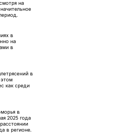
смотря на
значительное
период.
иях в
нно на
ами в
млетрясений в
 этом
с как среди
оморья в
ая 2025 года
 расстоянии
а в регионе.