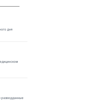
ного дня
медицинском
и разведданные