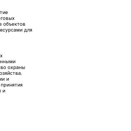
тие
еговых
е объектов
есурсами для
х
енными
тво охраны
озяйства.
ми и
 принятия
 и