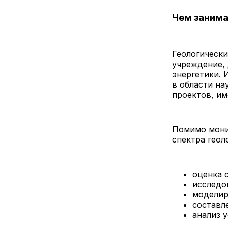
Чем занима
Геологически
учреждение,
энергетики. 
в области на
проектов, им
Помимо мони
спектра геол
оценка 
исследо
моделир
составл
анализ 