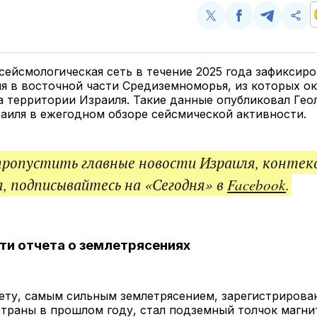
Поделиться
Поделиться
Поделит
Ско
у
в
в
и
Twitter
Facebook
Telegram
под
ссы
сейсмологическая сеть в течение 2025 года зафиксиро
я в восточной части Средиземноморья, из которых ок
 территории Израиля. Такие данные опубликовал Гео
аиля в ежегодном обзоре сейсмической активности.
пропустить главные новости Израиля, контек
, подписывайтесь на «Сегодня» в
Facebook
.
и отчета о землетрясениях
ету, самым сильным землетрясением, зарегистрирова
траны в прошлом году, стал подземный толчок магнит