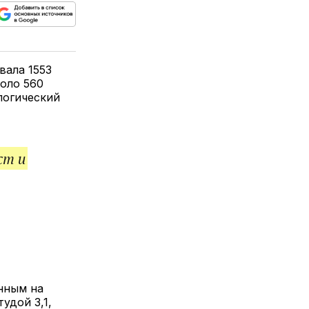
ься
пируйте
елитесь
лкой
вала 1553
оло 560
логический
ст и
нным на
удой 3,1,