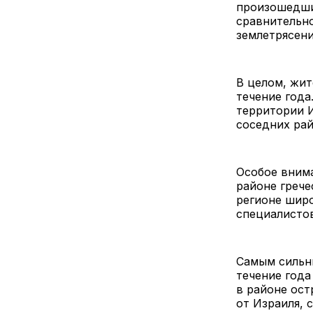
произошедший
сравнительн
землетрясени
В целом, жит
течение года
территории И
соседних ра
Особое внима
районе грече
регионе широ
специалистов
Самым сильн
течение года
в районе ост
от Израиля, 