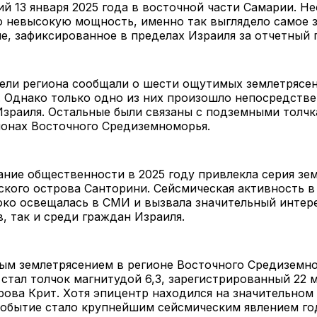
 13 января 2025 года в восточной части Самарии. Не
о невысокую мощность, именно так выглядело самое 
е, зафиксированное в пределах Израиля за отчетный 
ели региона сообщали о шести ощутимых землетрясен
. Однако только одно из них произошло непосредстве
зраиля. Остальные были связаны с подземными толчк
йонах Восточного Средиземноморья.
ние общественности в 2025 году привлекла серия зе
ского острова Санторини. Сейсмическая активность в
ко освещалась в СМИ и вызвала значительный интере
, так и среди граждан Израиля.
ым землетрясением в регионе Восточного Средиземн
 стал толчок магнитудой 6,3, зарегистрированный 22 м
рова Крит. Хотя эпицентр находился на значительном
событие стало крупнейшим сейсмическим явлением год