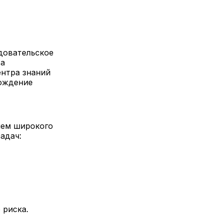
довательское
ва
ентра знаний
вождение
ием широкого
задач:
 риска.