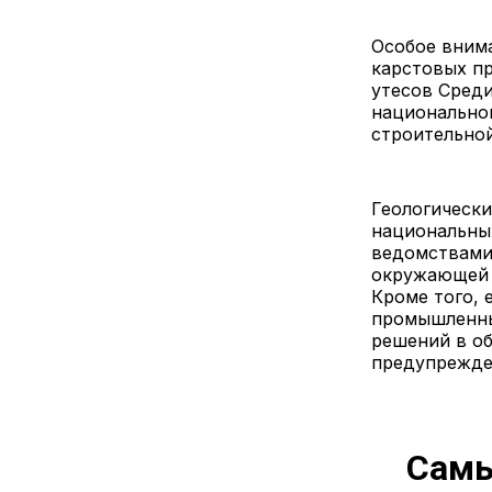
Особое внима
карстовых пр
утесов Среди
национально
строительно
Геологически
национальны
ведомствами
окружающей 
Кроме того, 
промышленны
решений в об
предупрежде
Самы