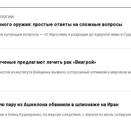
ОЛОГИИ
ного оружия: простые ответы на сложные вопросы
е пугающие вопросы — от Хиросимы и радиации до ядерной зимы и Суд
ученые предлагают лечить рак «Виагрой»
истов из института Вейцмана вызвало осторожный оптимизм в мировом 
ю пару из Ашкелона обвинили в шпионаже на Иран
в и Алина Кушниренко, по версии следствия, с апреля по июль собирал