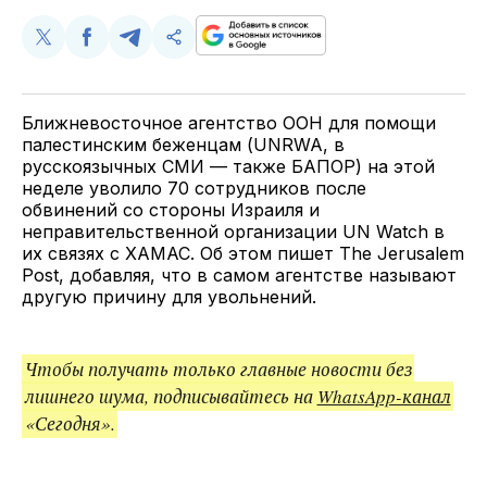
Поделиться
Поделиться
Поделиться
Скопируйте
у
в
в
и
Twitter
Facebook
Telegram
поделитесь
ссылкой
Ближневосточное агентство ООН для помощи
палестинским беженцам (UNRWA, в
русскоязычных СМИ — также БАПОР) на этой
неделе уволило 70 сотрудников после
обвинений со стороны Израиля и
неправительственной организации UN Watch в
их связях с ХАМАС. Об этом пишет The Jerusalem
Post, добавляя, что в самом агентстве называют
другую причину для увольнений.
Чтобы получать только главные новости без
лишнего шума, подписывайтесь на
WhatsApp-канал
«Сегодня».