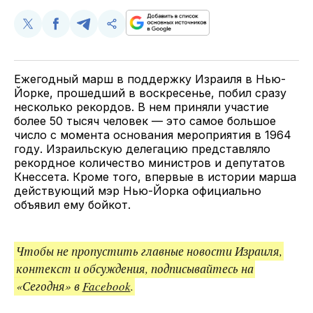
Поделиться
Поделиться
Поделиться
Скопируйте
у
в
в
и
Twitter
Facebook
Telegram
поделитесь
ссылкой
Ежегодный марш в поддержку Израиля в Нью-
Йорке, прошедший в воскресенье, побил сразу
несколько рекордов. В нем приняли участие
более 50 тысяч человек — это самое большое
число с момента основания мероприятия в 1964
году. Израильскую делегацию представляло
рекордное количество министров и депутатов
Кнессета. Кроме того, впервые в истории марша
действующий мэр Нью-Йорка официально
объявил ему бойкот.
Чтобы не пропустить главные новости Израиля,
контекст и обсуждения, подписывайтесь на
«Сегодня» в
Facebook
.