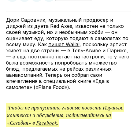
у
в
в
и
Twitter
Facebook
Telegram
поделитесь
ссылкой
Дори Садовник, музыкальный продюсер и
диджей из дуэта Red Axes, известен не только
своей музыкой, но и необычным хобби — он
оценивает еду, которую подают в самолетах по
всему миру. Как
пишет Walla!
, поскольку артист
живет на две страны — в Тель-Авиве и Париже,
— а еще постоянно летает на гастроли, то у него
была возможность попробовать множество
блюд, предлагаемых на рейсах различных
авиакомпаний. Теперь он собрал свои
впечатления в специальной книге «Еда в
самолете» («Plane Food»).
Чтобы не пропустить главные новости Израиля,
контекст и обсуждения, подписывайтесь на
«Сегодня» в
Facebook
.