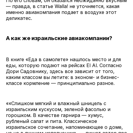
По его словам, он оказался неожиданно вкусным
— правда, в статье Walla! не уточняется, какая
именно авиакомпания подает в воздухе этот
деликатес.
А как же израильские авиакомпании?
В книге «Еда в самолете» нашлось место и для
еды, которую подают на рейсах El Al. Согласно
Дори Садовнику, здесь все зависит от того,
каким классом вы летите: в эконом- и бизнес-
классе кормление — принципиально разное.
««Слишком мягкий и влажный шницель с
израильским кускусом, зеленой фасолью и
горошком. В качестве гарнира — хумус,
рубленый салат и пита. Классическое
израильское сочетание, напоминающее о доме,
но не в лучшем исполнении», — пишет автор про