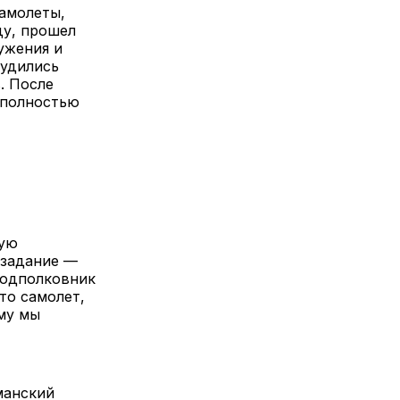
самолеты,
ду, прошел
ужения и
рудились
. После
н полностью
вую
 задание —
подполковник
что самолет,
ому мы
манский