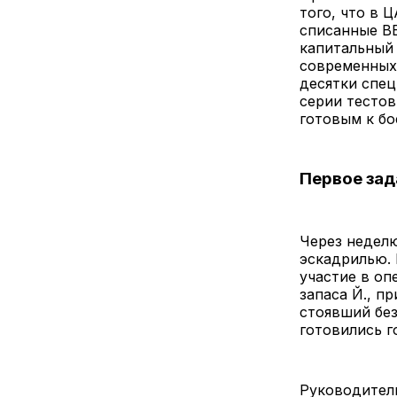
того, что в 
списанные ВВ
капитальный 
современных 
десятки спец
серии тестов
готовым к бо
Первое зад
Через недел
эскадрилью. 
участие в оп
запаса Й., п
стоявший без
готовились г
Руководитель