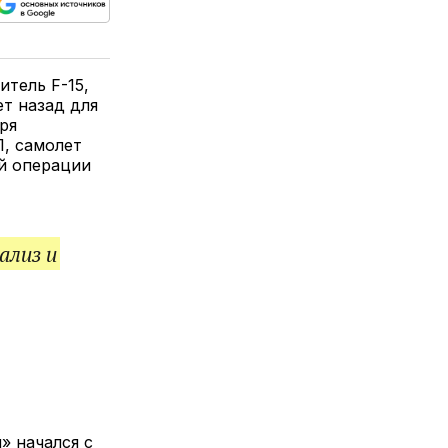
ься
пируйте
елитесь
лкой
тель F-15,
т назад для
ря
, самолет
й операции
ализ и
» начался с