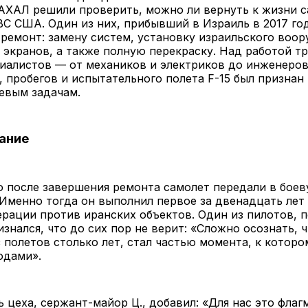
ЦАХАЛ решили проверить, можно ли вернуть к жизни 
С США. Один из них, прибывший в Израиль в 2017 го
ремонт: замену систем, установку израильского воор
экранов, а также полную перекраску. Над работой т
иалистов — от механиков и электриков до инженеров
, пробегов и испытательного полета F-15 был призна
евым задачам.
ание
ю после завершения ремонта самолет передали в бое
Именно тогда он выполнил первое за двенадцать лет
ерации против иранских объектов. Один из пилотов, 
ризнался, что до сих пор не верит: «Сложно осознать, 
 полетов столько лет, стал частью момента, к котор
одами».
 цеха, сержант-майор Ц., добавил: «Для нас это флаг