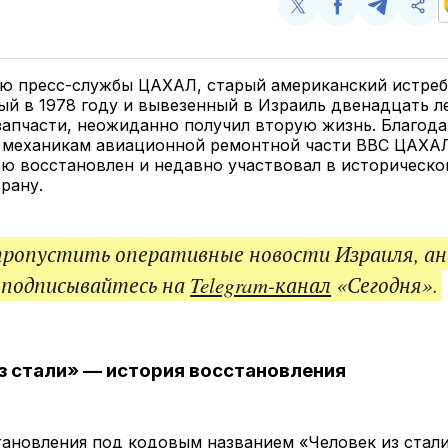
Поделиться
Поделиться
Поделит
Ско
у
в
в
и
Twitter
Facebook
Telegram
под
ссы
ю пресс-службы ЦАХАЛ, старый американский истреби
й в 1978 году и вывезенный в Израиль двенадцать ле
запчасти, неожиданно получил вторую жизнь. Благода
 механикам авиационной ремонтной части ВВС ЦАХАЛ
ю восстановлен и недавно участвовал в историческо
рану.
пропустить оперативные новости Израиля, ан
 подписывайтесь на
Telegram-канал
«Сегодня».
з стали» — история восстановления
ановления под кодовым названием «Человек из стали