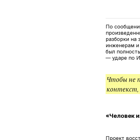
По сообщени
произведенны
разборки на 
инженерам и
был полность
— ударе по И
Чтобы не 
контекст,
«Человек и
Проект восст