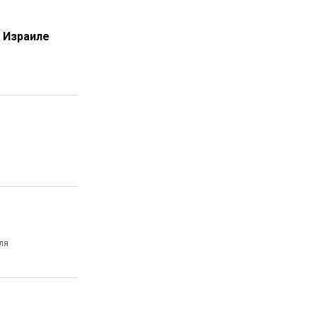
в Израиле
ля