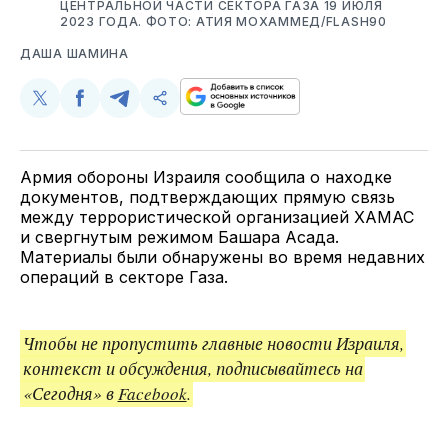
ЦЕНТРАЛЬНОЙ ЧАСТИ СЕКТОРА ГАЗА 19 ИЮЛЯ
2023 ГОДА. ФОТО: АТИЯ МОХАММЕД/FLASH90
ДАША ШАМИНА
Поделиться
Поделиться
Поделиться
Скопируйте
у
в
в
и
Twitter
Facebook
Telegram
поделитесь
ссылкой
Армия обороны Израиля сообщила о находке
документов, подтверждающих прямую связь
между террористической организацией ХАМАС
и свергнутым режимом Башара Асада.
Материалы были обнаружены во время недавних
операций в секторе Газа.
Чтобы не пропустить главные новости Израиля,
контекст и обсуждения, подписывайтесь на
«Сегодня» в
Facebook
.