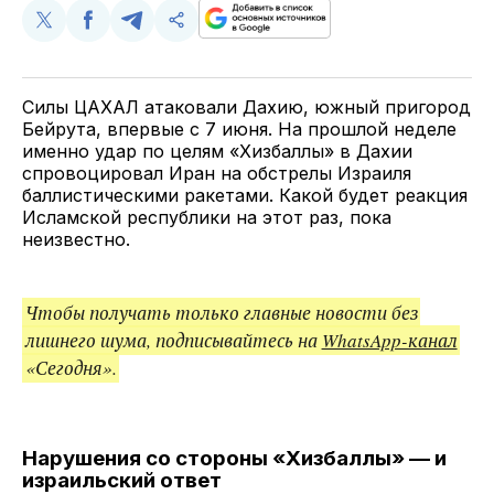
Поделиться
Поделиться
Поделиться
Скопируйте
у
в
в
и
Twitter
Facebook
Telegram
поделитесь
ссылкой
Силы ЦАХАЛ атаковали Дахию, южный пригород
Бейрута, впервые с 7 июня. На прошлой неделе
именно удар по целям «Хизбаллы» в Дахии
спровоцировал Иран на обстрелы Израиля
баллистическими ракетами. Какой будет реакция
Исламской республики на этот раз, пока
неизвестно.
Чтобы получать только главные новости без
лишнего шума, подписывайтесь на
WhatsApp-канал
«Сегодня».
Нарушения со стороны «Хизбаллы» — и
израильский ответ