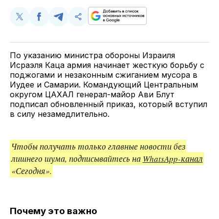
Поделиться
Поделиться
Поделиться
Скопируйте
у
в
в
и
Twitter
Facebook
Telegram
поделитесь
ссылкой
По указанию министра обороны Израиля
Исраэля Каца армия начинает жесткую борьбу с
поджогами и незаконным сжиганием мусора в
Иудее и Самарии. Командующий Центральным
округом ЦАХАЛ генерал-майор Ави Блут
подписал обновленный приказ, который вступил
в силу незамедлительно.
Чтобы получать только главные новости без
лишнего шума, подписывайтесь на
WhatsApp-канал
«Сегодня».
Почему это важно