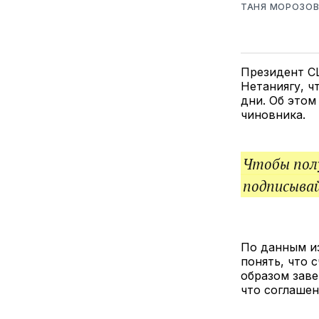
ТАНЯ МОРОЗО
Президент С
Нетаниягу, ч
дни. Об это
чиновника.
Чтобы полу
подписыва
По данным из
понять, что 
образом заве
что соглашен