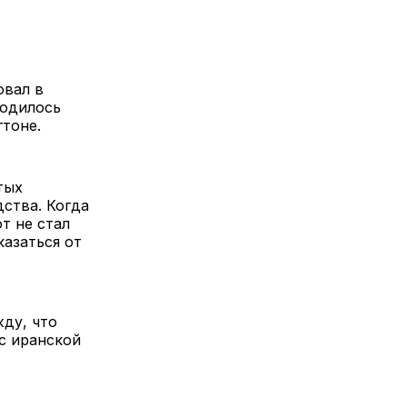
овал в
ходилось
тоне.
тых
ства. Когда
т не стал
казаться от
ду, что
с иранской