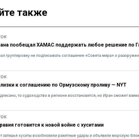
йте также
ТОК
рана пообещал ХАМАС поддержать любое решение по Г
ал группировку не подписывать соглашение «Совета мира» о разоруже
ТОК
близки к соглашению по Ормузскому проливу — NYT
дписано, то судоходство в регионе восстановится, но Иран сможет взимат
ТОК
равия готовится к новой войне с хуситами
т затишья хуситы возобновили ракетные удары и объявили морскую бло