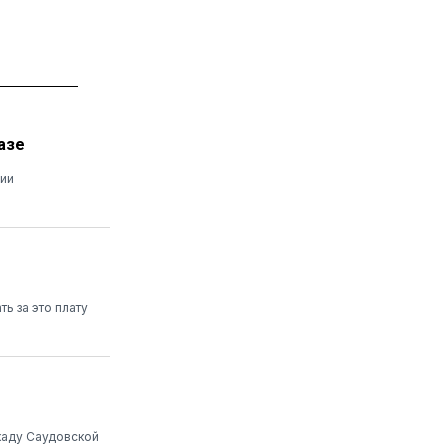
азе
нии
ь за это плату
каду Саудовской