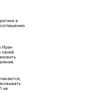
критики в
у соглашению
ы Иран
о своей
тановить
вления.
опасаются,
ласовывать
Л на