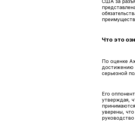
США за разъя
представлена
обязательств
преимуществ
Что это оз
По оценке Ax
достижению 
серьезной по
Его оппонент
утверждая, 
принимаются 
уверены, что
руководство 