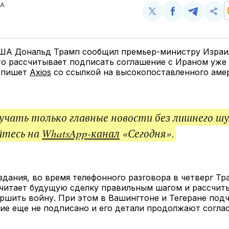
ВА
Поделиться
Поделиться
Поделит
Ско
у
в
в
и
Twitter
Facebook
Telegram
под
ссы
ША Дональд Трамп сообщил премьер-министру Израи
то рассчитывает подписать соглашение с Ираном уже
м пишет
Axios
со ссылкой на высокопоставленного аме
чать только главные новости без лишнего шу
йтесь на
WhatsApp-канал
«Сегодня».
дания, во время телефонного разговора в четверг Тр
считает будущую сделку правильным шагом и рассчит
ршить войну. При этом в Вашингтоне и Тегеране под
ие еще не подписано и его детали продолжают согла