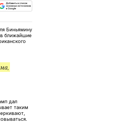
ься
пируйте
елитесь
лкой
ля Биньямину
 в ближайшие
риканского
ма,
амп дал
ывает таким
черкивают,
совываться.