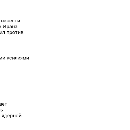
 нанести
 Ирана.
ил против
ми усилиями
ает
ль
с ядерной