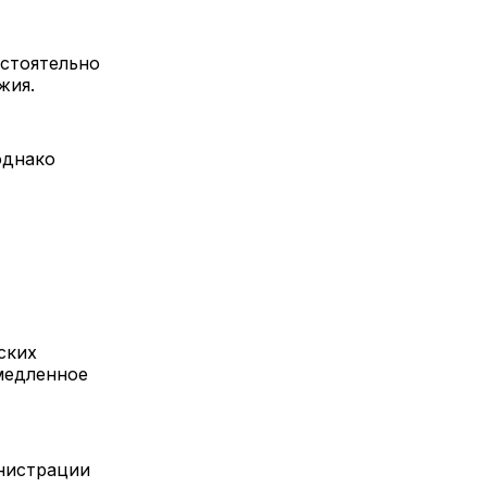
остоятельно
жия.
однако
ских
медленное
инистрации