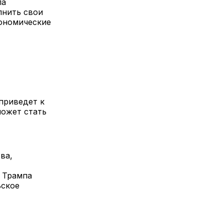
ла
лнить свои
кономические
 приведет к
может стать
ва,
и Трампа
ьское