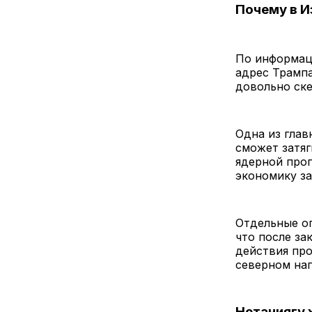
Почему в И
По информаци
адрес Трампа
довольно ске
Одна из глав
сможет затяг
ядерной прог
экономику за
Отдельные оп
что после за
действия пр
северном на
Нетаниягу 