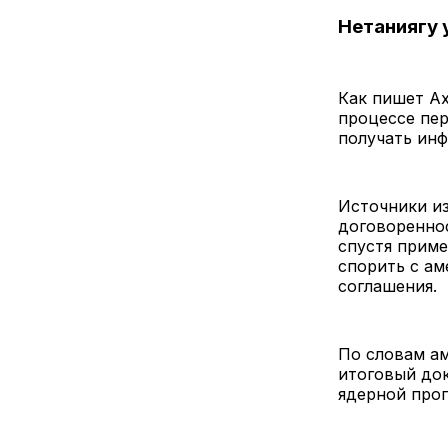
Нетаниягу 
Как пишет Ax
процессе пе
получать инф
Источники из
договореннос
спустя приме
спорить с ам
соглашения.
По словам ам
итоговый док
ядерной про