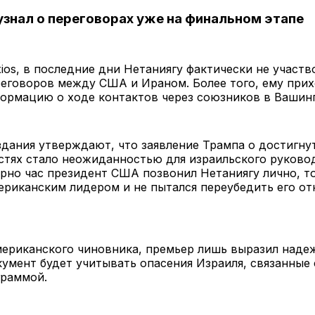
узнал о переговорах уже на финальном этапе
ios, в последние дни Нетаниягу фактически не участв
реговоров между США и Ираном. Более того, ему при
ормацию о ходе контактов через союзников в Вашинг
дания утверждают, что заявление Трампа о достигну
тях стало неожиданностью для израильского руковод
рно час президент США позвонил Нетаниягу лично, то
ериканским лидером и не пытался переубедить его от
ериканского чиновника, премьер лишь выразил надеж
умент будет учитывать опасения Израиля, связанные 
граммой.