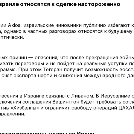
зраиле относятся к сделке настороженно
и Axios, израильские чиновники публично избегают 
, однако в частных разговорах относятся к будущем
птически.
ных причин — опасения, что после прекращения войн
ивать переговоры и не пойдет на реальные уступки п
рамме. При этом Тегеран получит возможность восс
 счет экспорта нефти и снижения международного да
асения в Израиле связаны с Ливаном. В Иерусалиме 
ключения соглашения Вашингтон будет требовать сог
отив «Хизбаллы» и ограничит свободу операций ЦАХА
правлении.
хотел расширить удары по Ирану