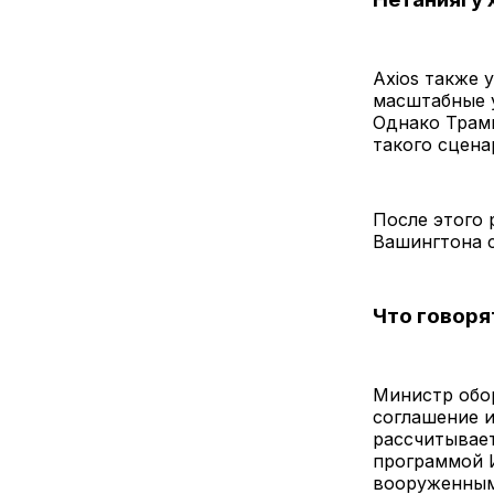
Axios также 
масштабные у
Однако Трамп
такого сцена
После этого
Вашингтона с
Что говоря
Министр обор
соглашение и
рассчитывает
программой 
вооруженным