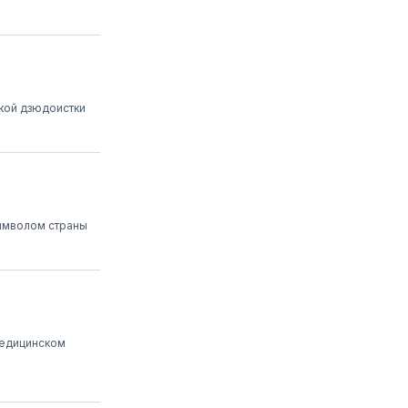
ской дзюдоистки
символом страны
медицинском