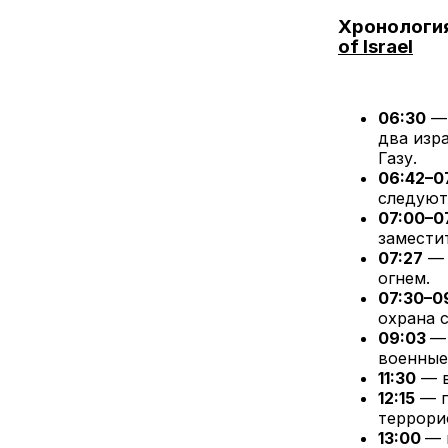
Хронология
of Israel
06:30
— 
два изра
Газу.
06:42–0
следуют
07:00–0
заместит
07:27
— 
огнем.
07:30–0
охрана 
09:03
—
военные 
11:30
— в
12:15
— п
террори
13:00
— 