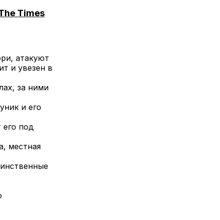
The Times
ри, атакуют
ит и увезен в
ах, за ними
уник и его
 его под
, местная
динственные
о