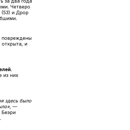
ь за два года
ыми. Четверо
 (53) и Дрор
ибшими.
о повреждены
 открыта, и
елей
.
 из них
ря здесь было
ыло»,
—
 Беэри
.