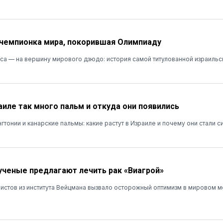
 чемпионка мира, покорившая Олимпиаду
сса — на вершину мирового дзюдо: история самой титулованной израиль
аиле так много пальм и откуда они появились
гтонии и канарские пальмы: какие растут в Израиле и почему они стали 
ученые предлагают лечить рак «Виагрой»
истов из института Вейцмана вызвало осторожный оптимизм в мировом 