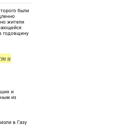
елитесь
лкой
оторого были
дленно
 но жители
жающейся
 в годовщину
ст и
йших и
нным из
езли в Газу