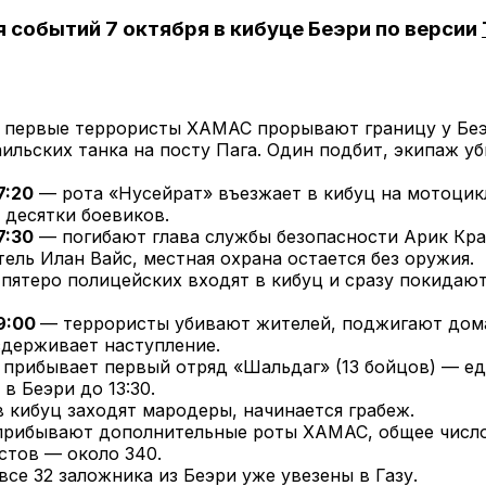
 событий 7 октября в кибуце Беэри по версии
первые террористы ХАМАС прорывают границу у Беэ
ильских танка на посту Пага. Один подбит, экипаж уб
7:20
— рота «Нусейрат» въезжает в кибуц на мотоцикл
 десятки боевиков.
7:30
— погибают глава службы безопасности Арик Кра
ель Илан Вайс, местная охрана остается без оружия.
пятеро полицейских входят в кибуц и сразу покидают
9:00
— террористы убивают жителей, поджигают дома
сдерживает наступление.
 прибывает первый отряд «Шальдаг» (13 бойцов) — е
в Беэри до 13:30.
 кибуц заходят мародеры, начинается грабеж.
рибывают дополнительные роты ХАМАС, общее числ
стов — около 340.
все 32 заложника из Беэри уже увезены в Газу.