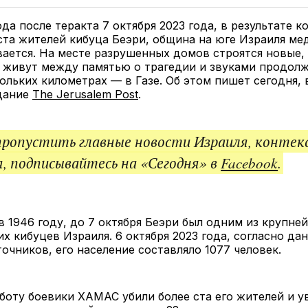
Twitter
Facebook
Telegram
под
ссы
ода после теракта 7 октября 2023 года, в результате к
ста жителей кибуца Беэри, община на юге Израиля ме
ается. На месте разрушенных домов строятся новые,
 живут между памятью о трагедии и звуками продол
ольких километрах — в Газе. Об этом пишет сегодня,
здание
The Jerusalem Post
.
пропустить главные новости Израиля, контек
, подписывайтесь на «Сегодня» в
Facebook
.
 1946 году, до 7 октября Беэри был одним из крупне
 кибуцев Израиля. 6 октября 2023 года, согласно да
очников, его население составляло 1077 человек.
боту боевики ХАМАС убили более ста его жителей и ув