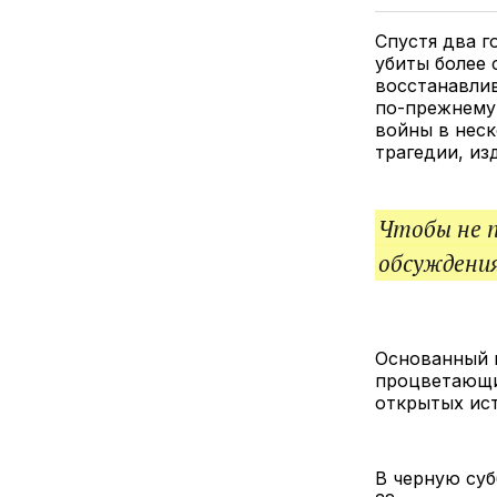
Спустя два г
убиты более 
восстанавлив
по-прежнему
войны в неск
трагедии, и
Чтобы не 
обсуждения
Основанный в
процветающих
открытых ист
В черную суб