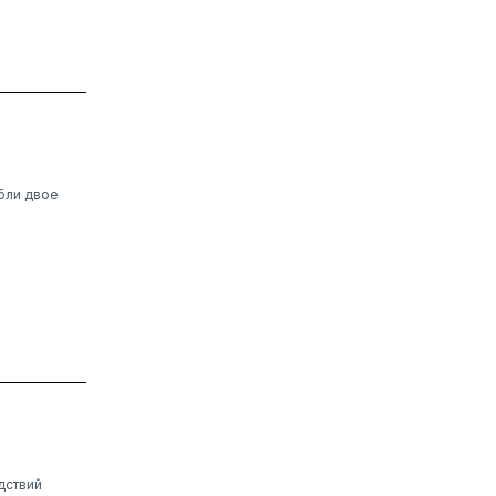
бли двое
дствий