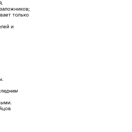
й.
 заложников;
вает только
лей и
ы.
следним
выми.
ойцов