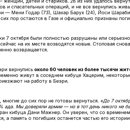
— женщин, детей и стариков. 28 из них удалось вернут
ов и спасательных операций, и не все вернулись жив
и — Мени Годар (73), Шахар Барух (24), Йоси Шараби
 сих пор остаются в Газе и официально признаны пог
ки 7 октября были полностью разрушены или серьезн
 сейчас на их месте возводятся новые. Столовая снова
енно возвращается.
эри вернулись
около 60 человек из более тысячи жит
еменно живут в соседнем кибуце Хацерим, некоторые
иезжают на работу в Беэри.
, многие до сих пор не готовы вернуться.
«До 7 октяб
% ада. Мы доверяли армии — но в тот день никого не б
ран кибуца Дани Мажнер. Он уверен, что со временем
я, а память о погибших останется частью его истории