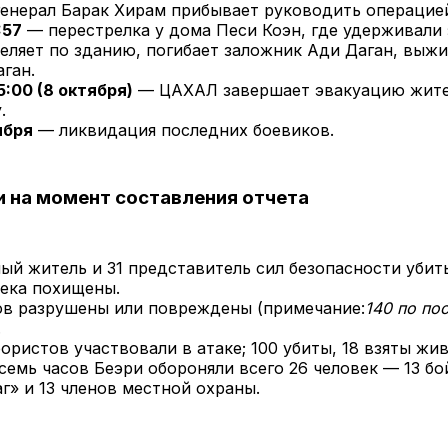
енерал Барак Хирам прибывает руководить операцие
:57
— перестрелка у дома Песи Коэн, где удерживали
реляет по зданию, погибает заложник Ади Даган, выжи
ган.
5:00 (8 октября)
— ЦАХАЛ завершает эвакуацию жите
.
ября
— ликвидация последних боевиков.
и на момент составления отчета
ный житель и 31 представитель сил безопасности убит
века похищены.
ов разрушены или повреждены (примечание:
140 по по
.
ористов участвовали в атаке; 100 убиты, 18 взяты жи
семь часов Беэри обороняли всего 26 человек — 13 б
г» и 13 членов местной охраны.