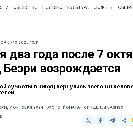
ОСТИ
ОБЩЕСТВО
ПОЛЕЗНО
КУЛЬТУРА
СЮЖЕТЫ
ОБЩИ
РОР
07.10.2025 10:11
я два года после 7 октя
 Беэри возрождается
ой субботы в кибуц вернулись всего 60 челове
телей
ЭРИ, 7 ОКТЯБРЯ 2024 Г.ФОТО: ЙОНАТАН СИНДЕЛЬ/FLASH90
К
Поделиться
Поделиться
Поделит
Ско
у
в
в
и