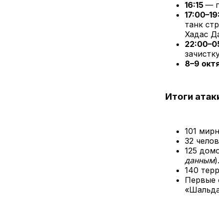
16:15
— г
17:00–19
танк ст
Хадас Да
22:00–0
зачистку
8–9 окт
Итоги атак
101 мир
32 чело
125 дом
данным
)
140 терр
Первые 
«Шальда