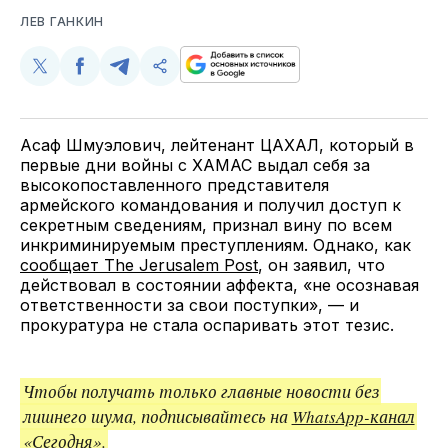
ЛЕВ ГАНКИН
Поделиться
Поделиться
Поделиться
Скопируйте
у
в
в
и
Twitter
Facebook
Telegram
поделитесь
ссылкой
Асаф Шмуэлович, лейтенант ЦАХАЛ, который в
первые дни войны с ХАМАС выдал себя за
высокопоставленного представителя
армейского командования и получил доступ к
секретным сведениям, признал вину по всем
инкриминируемым преступлениям. Однако, как
сообщает The Jerusalem Post
, он заявил, что
действовал в состоянии аффекта, «не осознавая
ответственности за свои поступки», — и
прокуратура не стала оспаривать этот тезис.
Чтобы получать только главные новости без
лишнего шума, подписывайтесь на
WhatsApp-канал
«Сегодня».