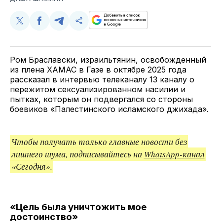
Поделиться
Поделиться
Поделиться
Скопируйте
у
в
в
и
Twitter
Facebook
Telegram
поделитесь
ссылкой
Ром Браславски, израильтянин, освобожденный
из плена ХАМАС в Газе в октябре 2025 года
рассказал в интервью телеканалу 13 каналу о
пережитом сексуализированном насилии и
пытках, которым он подвергался со стороны
боевиков «Палестинского исламского джихада».
Чтобы получать только главные новости без
лишнего шума, подписывайтесь на
WhatsApp-канал
«Сегодня».
«Цель была уничтожить мое
достоинство»