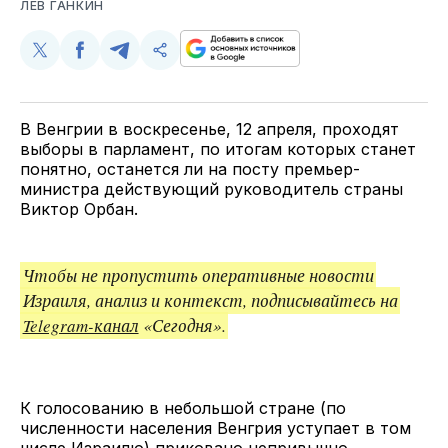
ЛЕВ ГАНКИН
Поделиться
Поделиться
Поделиться
Скопируйте
у
в
в
и
Twitter
Facebook
Telegram
поделитесь
ссылкой
В Венгрии в воскресенье, 12 апреля, проходят
выборы в парламент, по итогам которых станет
понятно, останется ли на посту премьер-
министра действующий руководитель страны
Виктор Орбан.
Чтобы не пропустить оперативные новости
Израиля, анализ и контекст, подписывайтесь на
Telegram-канал
«Сегодня».
К голосованию в небольшой стране (по
численности населения Венгрия уступает в том
числе Израилю) приковано непривычно