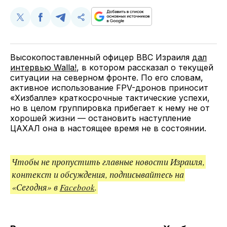
Поделиться
Поделиться
Поделиться
Скопируйте
у
в
в
и
Twitter
Facebook
Telegram
поделитесь
ссылкой
Высокопоставленный офицер ВВС Израиля
дал
интервью Walla!
, в котором рассказал о текущей
ситуации на северном фронте. По его словам,
активное использование FPV-дронов приносит
«Хизбалле» краткосрочные тактические успехи,
но в целом группировка прибегает к нему не от
хорошей жизни — остановить наступление
ЦАХАЛ она в настоящее время не в состоянии.
Чтобы не пропустить главные новости Израиля,
контекст и обсуждения, подписывайтесь на
«Сегодня» в
Facebook
.