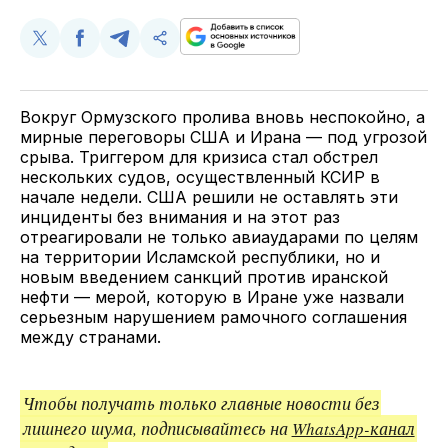
Поделиться
Поделиться
Поделиться
Скопируйте
у
в
в
и
Twitter
Facebook
Telegram
поделитесь
ссылкой
Вокруг Ормузского пролива вновь неспокойно, а
мирные переговоры США и Ирана — под угрозой
срыва. Триггером для кризиса стал обстрел
нескольких судов, осуществленный КСИР в
начале недели. США решили не оставлять эти
инциденты без внимания и на этот раз
отреагировали не только авиаударами по целям
на территории Исламской республики, но и
новым введением санкций против иранской
нефти — мерой, которую в Иране уже назвали
серьезным нарушением рамочного соглашения
между странами.
Чтобы получать только главные новости без
лишнего шума, подписывайтесь на
WhatsApp-канал