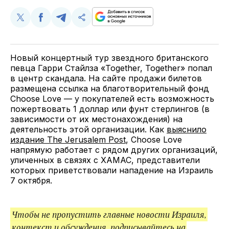
Поделиться
Поделиться
Поделиться
Скопируйте
у
в
в
и
Twitter
Facebook
Telegram
поделитесь
ссылкой
Новый концертный тур звездного британского
певца Гарри Стайлза «Together, Together» попал
в центр скандала. На сайте продажи билетов
размещена ссылка на благотворительный фонд
Choose Love — у покупателей есть возможность
пожертвовать 1 доллар или фунт стерлингов (в
зависимости от их местонахождения) на
деятельность этой организации. Как
выяснило
издание The Jerusalem Post
, Choose Love
напрямую работает с рядом других организаций,
уличенных в связях с ХАМАС, представители
которых приветствовали нападение на Израиль
7 октября.
Чтобы не пропустить главные новости Израиля,
контекст и обсуждения, подписывайтесь на