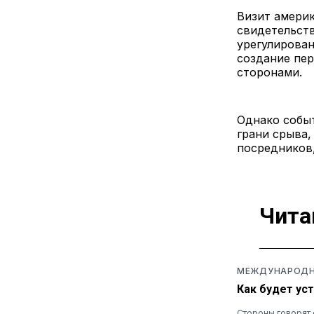
Визит амери
свидетельст
урегулирован
создание пе
сторонами.
Однако событ
грани срыва,
посредников,
Чита
МЕЖДУНАРОДН
Как будет ус
Стороны говорят 