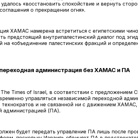
удалось «восстановить спокойствие и вернуть сторо
соглашения о прекращении огня».
ация ХАМАС намерена встретиться с египетскими чин
ть предстоящий внутрипалестинский диалог под эгид
й на «объединение палестинских фракций и определе
переходная администрация без ХАМАС и ПА
 The Times of Israel, в соответствии с предложением 
 временно управляться независимой переходной адми
 технократов и не связанной ни с движением ХАМАС,
й администрацией (ПА).
олжен будет передать управление ПА лишь после про
форм, поскольку Израиль обвиняет ПА в подстрекате