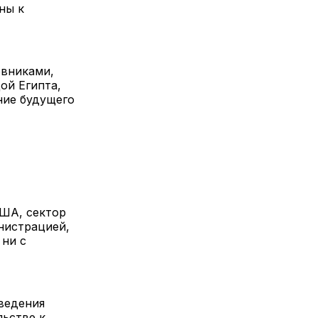
ны к
овниками,
ой Египта,
ние будущего
США, сектор
нистрацией,
 ни с
ведения
льстве к