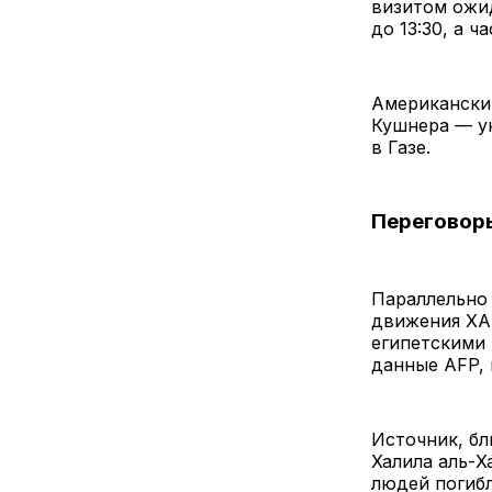
визитом ожид
до 13:30, а 
Американски
Кушнера — у
в Газе.
Переговоры
Параллельно 
движения ХА
египетскими 
данные AFP,
Источник, бл
Халила аль-Х
людей погибл