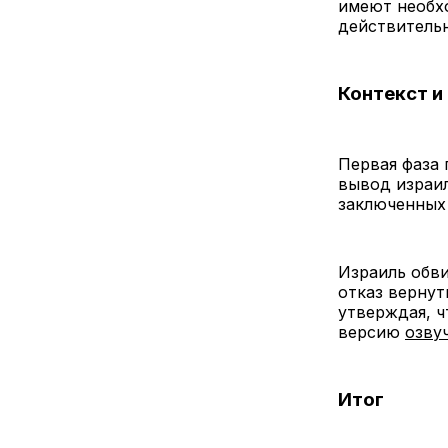
имеют необх
действительн
Контекст и
Первая фаза 
вывод израил
заключенных 
Израиль обви
отказ вернут
утверждая, 
версию
озву
Итог