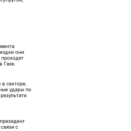
омента
оездки они
 проходят
 Газе.
в секторе.
тные удары по
 результате
-президент
 связи с