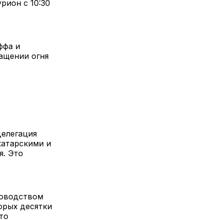
рион с 10:30
ффа и
ащении огня
делегация
катарскими и
я. Это
ководством
орых десятки
то