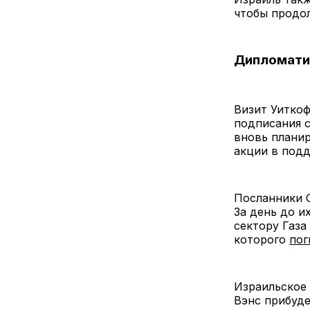
чтобы продол
Дипломати
Визит Уиткоф
подписания с
вновь планир
акции в подд
Посланники С
За день до и
сектору Газа
которого
пог
Израильское 
Вэнс прибуде