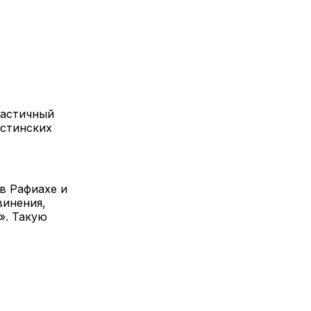
частичный
естинских
в Рафиахе и
винения,
». Такую