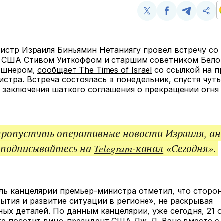
Поделиться
Поделиться
Поделит
Ско
у
в
в
и
Twitter
Facebook
Telegram
под
ссы
истр Израиля Биньямин Нетаниягу провел встречу со
 США Стивом Уиткоффом и старшим советником Бело
ушнером,
сообщает The Times of Israel
со ссылкой на п
стра. Встреча состоялась в понедельник, спустя чут
 заключения шаткого соглашения о прекращении огня 
пропустить оперативные новости Израиля, ан
 подписывайтесь на
Telegram-канал
«Сегодня».
ль канцелярии премьер-министра отметил, что сторо
ытия и развитие ситуации в регионе», не раскрывая
ых деталей. По данным канцелярии, уже сегодня, 21 о
е посетит вице-президент США Дж. Д. Вэнс вместе с 