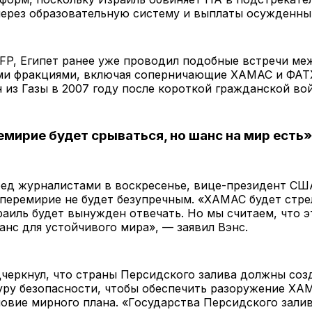
через образовательную систему и выплаты осужденны
FP, Египет ранее уже проводил подобные встречи ме
ми фракциями, включая соперничающие ХАМАС и ФАТ
 из Газы в 2007 году после короткой гражданской во
емирие будет срываться, но шанс на мир есть»
ед журналистами в воскресенье, вице-президент США
 перемирие не будет безупречным. «ХАМАС будет стре
аиль будет вынужден отвечать. Но мы считаем, что э
нс для устойчивого мира», — заявил Вэнс.
черкнул, что страны Персидского залива должны соз
уру безопасности, чтобы обеспечить разоружение Х
овие мирного плана. «Государства Персидского залив