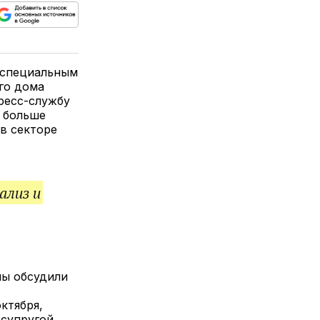
ься
пируйте
елитесь
лкой
 специальным
го дома
ресс-службу
ь больше
в секторе
ализ и
ны обсудили
ктября,
супругой,