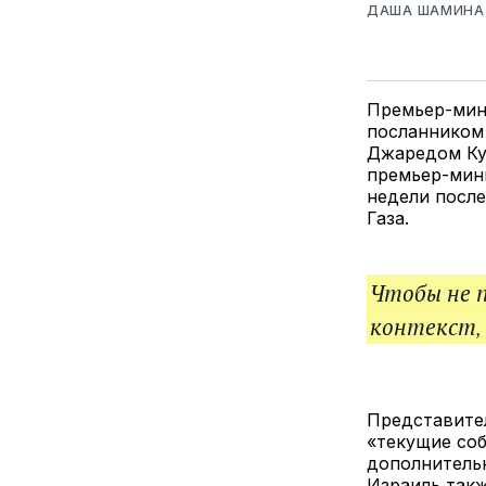
ДАША ШАМИНА
Премьер-мин
посланником
Джаредом К
премьер-мини
недели после
Газа.
Чтобы не 
контекст,
Представите
«текущие соб
дополнительн
Израиль такж