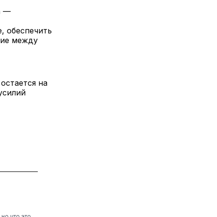
а —
, обеспечить
рие между
остается на
 усилий
но что это