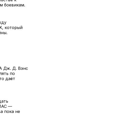
м боевикам.
жду
Х, который
йны.
 Дж. Д. Вэнс
лять по
то даёт
дать
АМАС —
а пока не