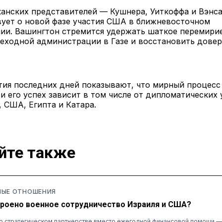
канских представителей — Кушнера, Уиткоффа и Вэнс
вует о новой фазе участия США в ближневосточном
ии. Вашингтон стремится удержать шаткое перемирие
реходной администрации в Газе и восстановить дове
ия последних дней показывают, что мирный процесс 
 и его успех зависит в том числе от дипломатических
 США, Египта и Катара.
йте также
ЫЕ ОТНОШЕНИЯ
троено военное сотрудничество Израиля и США?
о стратегическом партнерстве вместо ежегодной финансовой помощи — 