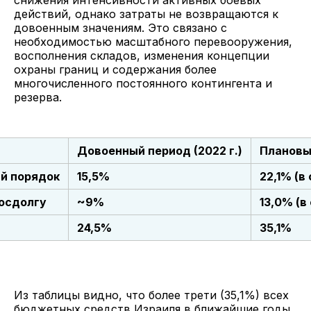
действий, однако затраты не возвращаются к
довоенным значениям. Это связано с
необходимостью масштабного перевооружения,
восполнения складов, изменения концепции
охраны границ и содержания более
многочисленного постоянного контингента и
резерва.
Довоенный период (2022 г.)
Плановый
й порядок
15,5%
22,1% (в
госдолгу
~9%
13,0% (в
24,5%
35,1%
Из таблицы видно, что более трети (35,1%) всех
бюджетных средств Израиля в ближайшие годы