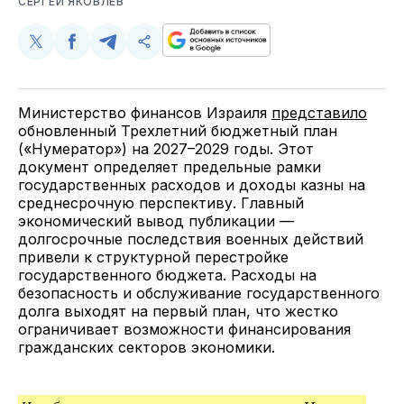
СЕРГЕЙ ЯКОВЛЕВ
Поделиться
Поделиться
Поделиться
Скопируйте
у
в
в
и
Twitter
Facebook
Telegram
поделитесь
ссылкой
Министерство финансов Израиля
представило
обновленный Трехлетний бюджетный план
(«Нумератор») на 2027–2029 годы. Этот
документ определяет предельные рамки
государственных расходов и доходы казны на
среднесрочную перспективу. Главный
экономический вывод публикации —
долгосрочные последствия военных действий
привели к структурной перестройке
государственного бюджета. Расходы на
безопасность и обслуживание государственного
долга выходят на первый план, что жестко
ограничивает возможности финансирования
гражданских секторов экономики.