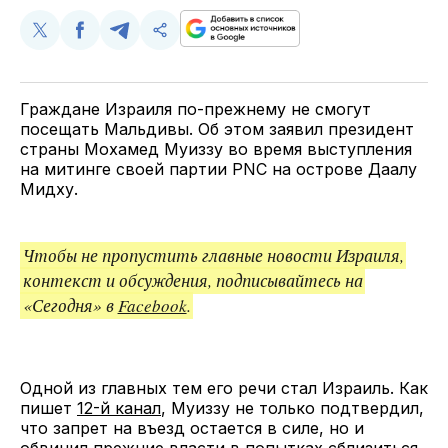
Поделиться
Поделиться
Поделиться
Скопируйте
у
в
в
и
Twitter
Facebook
Telegram
поделитесь
ссылкой
Граждане Израиля по-прежнему не смогут
посещать Мальдивы. Об этом заявил президент
страны Мохамед Муиззу во время выступления
на митинге своей партии PNC на острове Даалу
Мидху.
Чтобы не пропустить главные новости Израиля,
контекст и обсуждения, подписывайтесь на
«Сегодня» в
Facebook
.
Одной из главных тем его речи стал Израиль. Как
пишет
12-й канал
, Муиззу не только подтвердил,
что запрет на въезд остается в силе, но и
обвинил прежние власти в попытках сблизиться